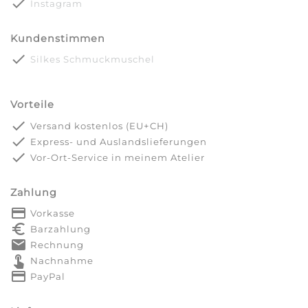
done
Instagram
Kundenstimmen
done
Silkes Schmuckmuschel
Vorteile
done
Versand kostenlos (EU+CH)
done
Express- und Auslandslieferungen
done
Vor-Ort-Service in meinem Atelier
Zahlung
payment
Vorkasse
euro_symbol
Barzahlung
markunread
Rechnung
touch_app
Nachnahme
credit_card
PayPal