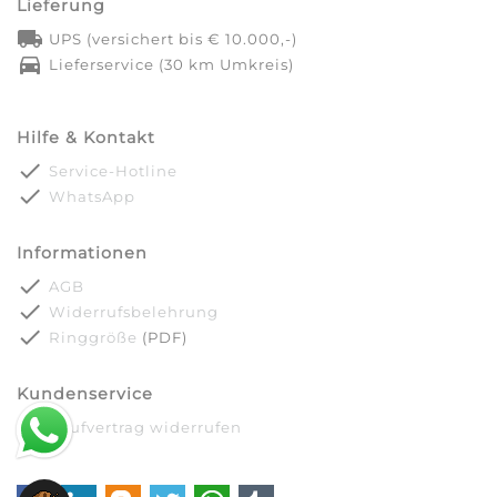
Lieferung
local_shipping
UPS (versichert bis € 10.000,-)
directions_car
Lieferservice (30 km Umkreis)
Hilfe & Kontakt
done
Service-Hotline
done
WhatsApp
Informationen
done
AGB
done
Widerrufsbelehrung
done
Ringgröße
(PDF)
Kundenservice
done
Kaufvertrag widerrufen