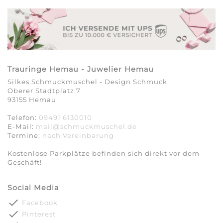
Trauringe Hemau - Juwelier Hemau
Silkes Schmuckmuschel - Design Schmuck
Oberer Stadtplatz 7
93155 Hemau
Telefon:
09491 6130010
E-Mail:
mail@schmuckmuschel.de
Termine:
nach Vereinbarung​​​​​​​
Kostenlose Parkplätze befinden sich direkt vor dem
Geschäft!
Social Media
done
Facebook
done
Pinterest