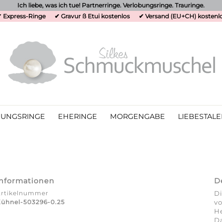
Ich liebe, was ich tue! Partnerringe. Verlobungsringe. Trauringe.
 Express-Ringe
✔ Gravur ß Etui kostenlos
✔ Versand (EU+CH) kostenl
UNGSRINGE
EHERINGE
MORGENGABE
LIEBESTALE
Informationen
D
Artikelnummer
Di
ühnel-503296-0.25
vo
He
Da