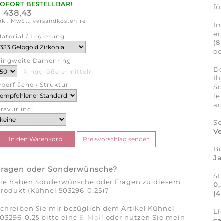
SOFORT BESTELLBAR!
fü
438,43
€
nkl. MwSt., versandkostenfrei
Im
en
aterial / Legierung
(8
od
ingweite Damenring
De
Ringgröße ermitteln
Ih
berfläche / Struktur
So
l
au
ravur incl.
S
Ve
B
J
Fragen oder Sonderwünsche?
S
Sie haben Sonderwünsche oder Fragen zu diesem
0,
rodukt (Kühnel 503296-0.25)?
(4
chreiben Sie mir bezüglich dem Artikel Kühnel
Li
03296-0.25 bitte eine
E-Mail
oder nutzen Sie mein
c