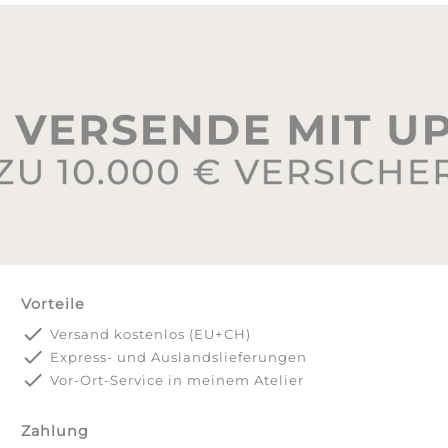
Vorteile
done
Versand kostenlos (EU+CH)
done
Express- und Auslandslieferungen
done
Vor-Ort-Service in meinem Atelier
Zahlung