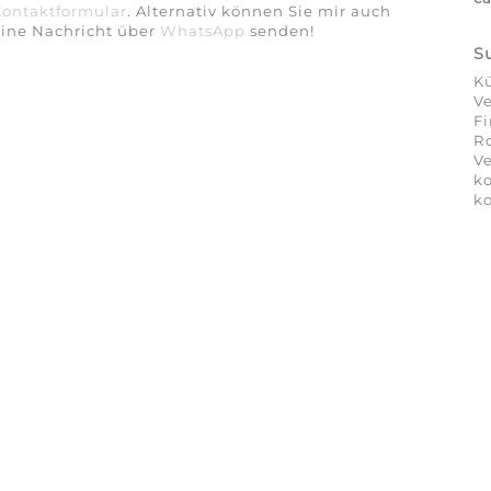
Kontaktformular
. Alternativ können Sie mir auch
eine Nachricht über
WhatsApp
senden!
S
Kü
Ve
Fi
Ro
Ve
ko
ko