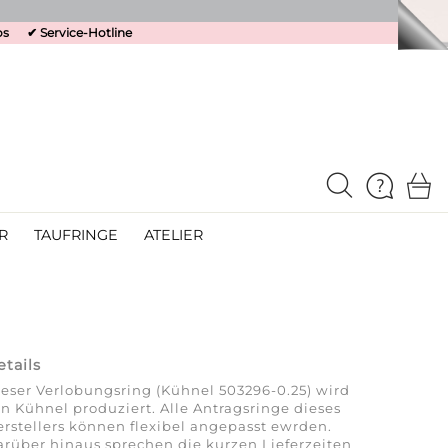
os
✔
Service-Hotline
R
TAUFRINGE
ATELIER
etails
eser Verlobungsring (Kühnel 503296-0.25) wird
n Kühnel produziert. Alle Antragsringe dieses
rstellers können flexibel angepasst ewrden.
rüber hinaus sprechen die kurzen Lieferzeiten