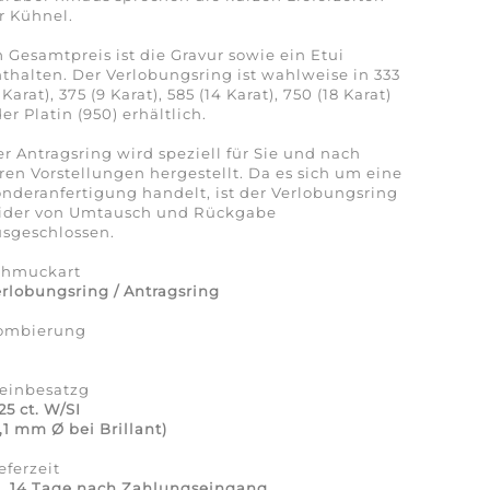
r Kühnel.
 Gesamtpreis ist die Gravur sowie ein Etui
thalten. Der Verlobungsring ist wahlweise in 333
 Karat), 375 (9 Karat), 585 (14 Karat), 750 (18 Karat)
er Platin (950) erhältlich.
r Antragsring wird speziell für Sie und nach
ren Vorstellungen hergestellt. Da es sich um eine
nderanfertigung handelt, ist der Verlobungsring
eider von Umtausch und Rückgabe
sgeschlossen.
chmuckart
rlobungsring / Antragsring
ombierung
a
teinbesatzg
25 ct. W/SI
,1 mm Ø bei Brillant)
eferzeit
a. 14 Tage nach Zahlungseingang