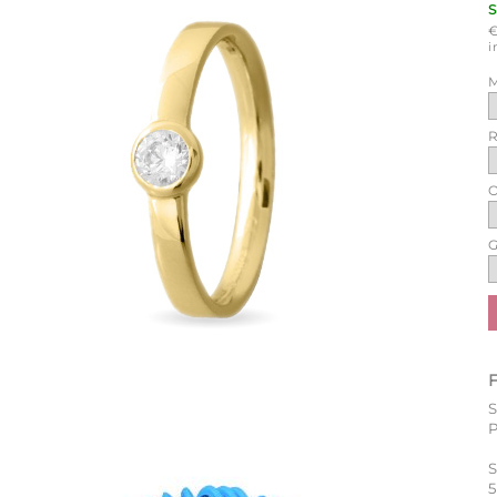
i
M
R
O
G
P
S
5