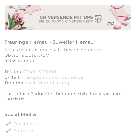
Trauringe Hemau - Juwelier Hemau
Silkes Schmuckmuschel - Design Schmuck
Oberer Stadtplatz 7
93155 Hemau
Telefon:
09491 6130010
E-Mail:
mail@schmuckmuschel.de
Termine:
nach Vereinbarung​​​​​​​
Kostenlose Parkplätze befinden sich direkt vor dem
Geschäft!
Social Media
done
Facebook
done
Pinterest