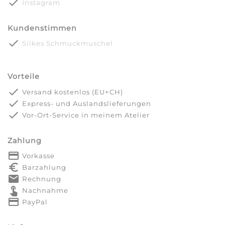
done
Instagram
Kundenstimmen
done
Silkes Schmuckmuschel
Vorteile
done
Versand kostenlos (EU+CH)
done
Express- und Auslandslieferungen
done
Vor-Ort-Service in meinem Atelier
Zahlung
payment
Vorkasse
euro_symbol
Barzahlung
markunread
Rechnung
touch_app
Nachnahme
credit_card
PayPal