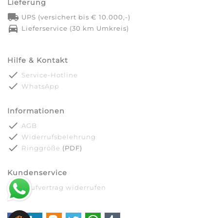
Lieferung
local_shipping
UPS (versichert bis € 10.000,-)
directions_car
Lieferservice (30 km Umkreis)
Hilfe & Kontakt
done
Service-Hotline
done
WhatsApp
Informationen
done
AGB
done
Widerrufsbelehrung
done
Ringgröße
(PDF)
Kundenservice
done
Kaufvertrag widerrufen