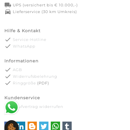
local_shipping
UPS (versichert bis € 10.000,-)
directions_car
Lieferservice (30 km Umkreis)
Hilfe & Kontakt
done
Service-Hotline
done
WhatsApp
Informationen
done
AGB
done
Widerrufsbelehrung
done
Ringgröße
(PDF)
Kundenservice
done
Kaufvertrag widerrufen