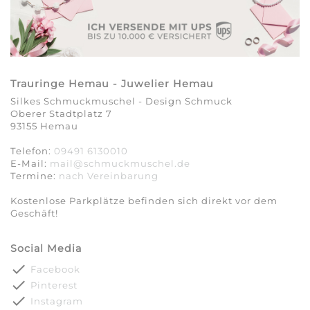
Trauringe Hemau - Juwelier Hemau
Silkes Schmuckmuschel - Design Schmuck
Oberer Stadtplatz 7
93155 Hemau
Telefon:
09491 6130010
E-Mail:
mail@schmuckmuschel.de
Termine:
nach Vereinbarung​​​​​​​
Kostenlose Parkplätze befinden sich direkt vor dem
Geschäft!
Social Media
done
Facebook
done
Pinterest
done
Instagram