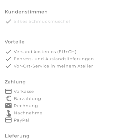
Kundenstimmen
done
Silkes Schmuckmuschel
Vorteile
done
Versand kostenlos (EU+CH)
done
Express- und Auslandslieferungen
done
Vor-Ort-Service in meinem Atelier
Zahlung
payment
Vorkasse
euro_symbol
Barzahlung
markunread
Rechnung
touch_app
Nachnahme
credit_card
PayPal
Lieferung