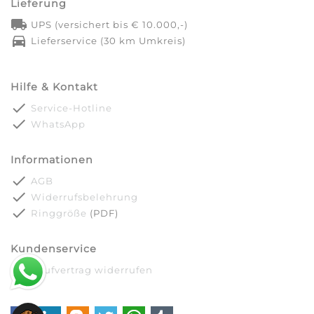
Lieferung
local_shipping
UPS (versichert bis € 10.000,-)
directions_car
Lieferservice (30 km Umkreis)
Hilfe & Kontakt
done
Service-Hotline
done
WhatsApp
Informationen
done
AGB
done
Widerrufsbelehrung
done
Ringgröße
(PDF)
Kundenservice
done
Kaufvertrag widerrufen