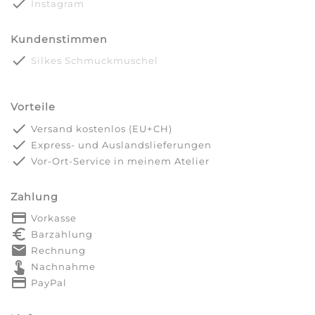
done
Instagram
Kundenstimmen
done
Silkes Schmuckmuschel
Vorteile
done
Versand kostenlos (EU+CH)
done
Express- und Auslandslieferungen
done
Vor-Ort-Service in meinem Atelier
Zahlung
payment
Vorkasse
euro_symbol
Barzahlung
markunread
Rechnung
touch_app
Nachnahme
credit_card
PayPal