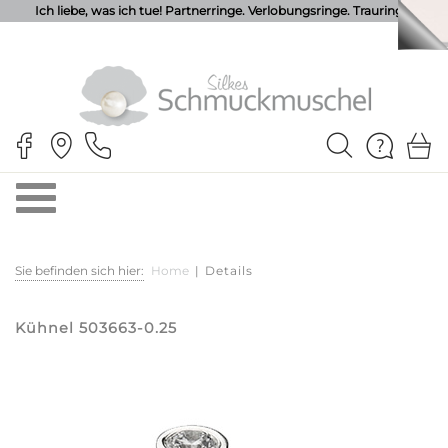
Ich liebe, was ich tue! Partnerringe. Verlobungsringe. Trauringe.
Sie befinden sich hier:
Home
|
Details
Kühnel 503663-0.25