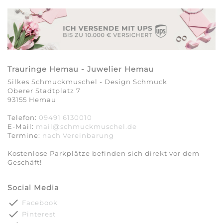
Trauringe Hemau - Juwelier Hemau
Silkes Schmuckmuschel - Design Schmuck
Oberer Stadtplatz 7
93155 Hemau
Telefon:
09491 6130010
E-Mail:
mail@schmuckmuschel.de
Termine:
nach Vereinbarung​​​​​​​
Kostenlose Parkplätze befinden sich direkt vor dem
Geschäft!
Social Media
done
Facebook
done
Pinterest