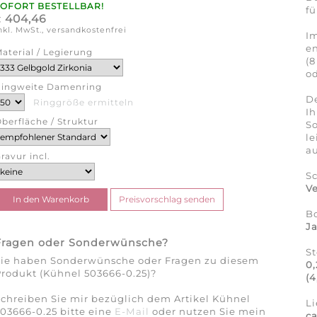
SOFORT BESTELLBAR!
fü
404,46
€
nkl. MwSt., versandkostenfrei
Im
en
aterial / Legierung
(8
od
ingweite Damenring
De
Ringgröße ermitteln
Ih
berfläche / Struktur
So
l
au
ravur incl.
S
Ve
B
J
Fragen oder Sonderwünsche?
S
Sie haben Sonderwünsche oder Fragen zu diesem
0,
rodukt (Kühnel 503666-0.25)?
(4
chreiben Sie mir bezüglich dem Artikel Kühnel
Li
03666-0.25 bitte eine
E-Mail
oder nutzen Sie mein
c