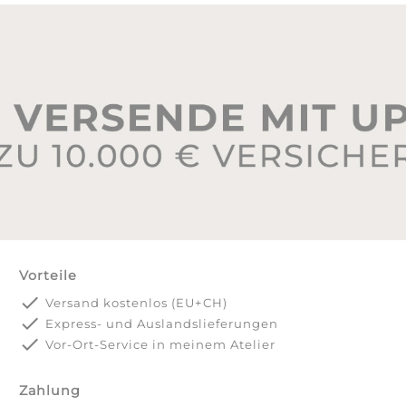
Vorteile
done
Versand kostenlos (EU+CH)
done
Express- und Auslandslieferungen
done
Vor-Ort-Service in meinem Atelier
Zahlung