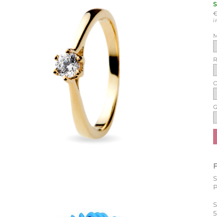
i
M
R
O
G
P
S
5