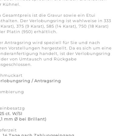
r Kühnel.
 Gesamtpreis ist die Gravur sowie ein Etui
thalten. Der Verlobungsring ist wahlweise in 333
 Karat), 375 (9 Karat), 585 (14 Karat), 750 (18 Karat)
er Platin (950) erhältlich.
r Antragsring wird speziell für Sie und nach
ren Vorstellungen hergestellt. Da es sich um eine
nderanfertigung handelt, ist der Verlobungsring
eider von Umtausch und Rückgabe
sgeschlossen.
chmuckart
rlobungsring / Antragsring
ombierung
a
teinbesatzg
25 ct. W/SI
,1 mm Ø bei Brillant)
eferzeit
a. 14 Tage nach Zahlungseingang