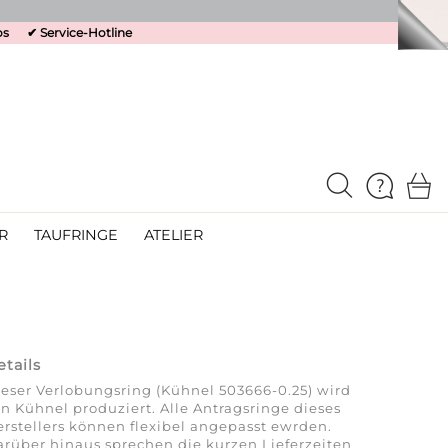
os
✔
Service-Hotline
R
TAUFRINGE
ATELIER
etails
eser Verlobungsring (Kühnel 503666-0.25) wird
n Kühnel produziert. Alle Antragsringe dieses
rstellers können flexibel angepasst ewrden.
rüber hinaus sprechen die kurzen Lieferzeiten