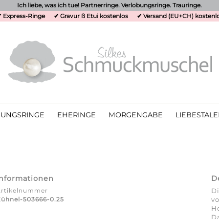
Ich liebe, was ich tue! Partnerringe. Verlobungsringe. Trauringe.
 Express-Ringe
✔ Gravur ß Etui kostenlos
✔ Versand (EU+CH) kostenl
UNGSRINGE
EHERINGE
MORGENGABE
LIEBESTALE
Informationen
D
Artikelnummer
Di
ühnel-503666-0.25
vo
He
Da