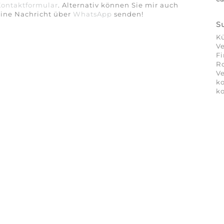
Kontaktformular
. Alternativ können Sie mir auch
eine Nachricht über
WhatsApp
senden!
S
Kü
Ve
Fi
Ro
Ve
ko
ko