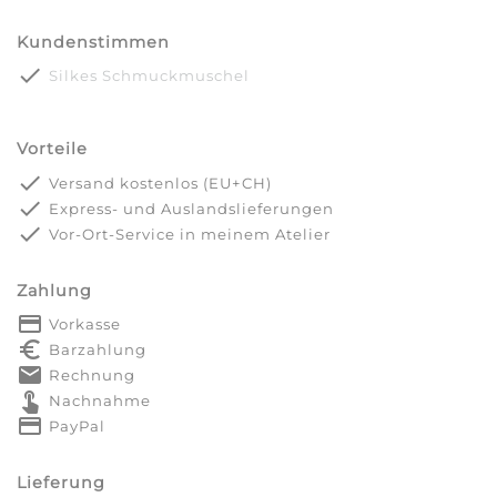
Kundenstimmen
done
Silkes Schmuckmuschel
Vorteile
done
Versand kostenlos (EU+CH)
done
Express- und Auslandslieferungen
done
Vor-Ort-Service in meinem Atelier
Zahlung
payment
Vorkasse
euro_symbol
Barzahlung
markunread
Rechnung
touch_app
Nachnahme
credit_card
PayPal
Lieferung