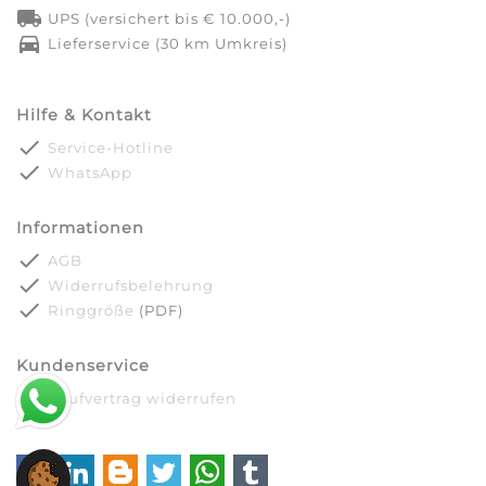
local_shipping
UPS (versichert bis € 10.000,-)
directions_car
Lieferservice (30 km Umkreis)
Hilfe & Kontakt
done
Service-Hotline
done
WhatsApp
Informationen
done
AGB
done
Widerrufsbelehrung
done
Ringgröße
(PDF)
Kundenservice
done
Kaufvertrag widerrufen