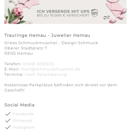
Trauringe Hemau - Juwelier Hemau
Silkes Schmuckmuschel - Design Schmuck
Oberer Stadtplatz 7
93155 Hemau
Telefon:
09491 6130010
E-Mail:
mail@schmuckmuschel.de
Termine:
nach Vereinbarung​​​​​​​
Kostenlose Parkplätze befinden sich direkt vor dem
Geschäft!
Social Media
done
Facebook
done
Pinterest
done
Instagram