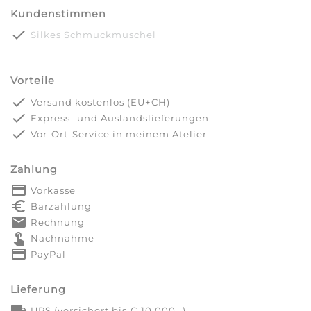
Kundenstimmen
done
Silkes Schmuckmuschel
Vorteile
done
Versand kostenlos (EU+CH)
done
Express- und Auslandslieferungen
done
Vor-Ort-Service in meinem Atelier
Zahlung
payment
Vorkasse
euro_symbol
Barzahlung
markunread
Rechnung
touch_app
Nachnahme
credit_card
PayPal
Lieferung
local_shipping
UPS (versichert bis € 10.000,-)