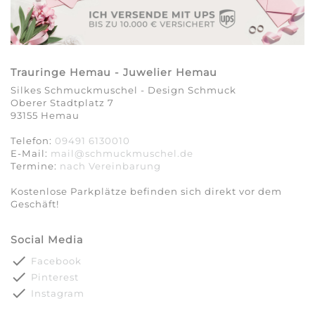
Trauringe Hemau - Juwelier Hemau
Silkes Schmuckmuschel - Design Schmuck
Oberer Stadtplatz 7
93155 Hemau
Telefon:
09491 6130010
E-Mail:
mail@schmuckmuschel.de
Termine:
nach Vereinbarung​​​​​​​
Kostenlose Parkplätze befinden sich direkt vor dem
Geschäft!
Social Media
done
Facebook
done
Pinterest
done
Instagram