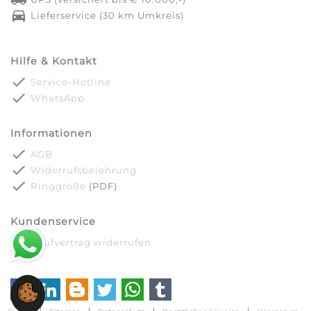
directions_car
Lieferservice (30 km Umkreis)
Hilfe & Kontakt
done
Service-Hotline
done
WhatsApp
Informationen
done
AGB
done
Widerrufsbelehrung
done
Ringgröße
(PDF)
Kundenservice
done
Kaufvertrag widerrufen