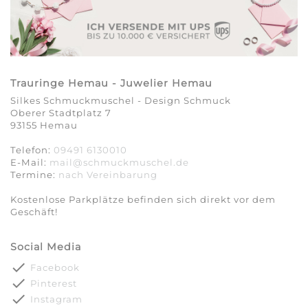
Trauringe Hemau - Juwelier Hemau
Silkes Schmuckmuschel - Design Schmuck
Oberer Stadtplatz 7
93155 Hemau
Telefon:
09491 6130010
E-Mail:
mail@schmuckmuschel.de
Termine:
nach Vereinbarung​​​​​​​
Kostenlose Parkplätze befinden sich direkt vor dem
Geschäft!
Social Media
done
Facebook
done
Pinterest
done
Instagram