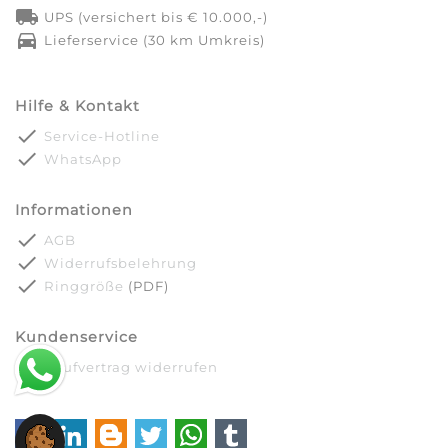
local_shipping
UPS (versichert bis € 10.000,-)
directions_car
Lieferservice (30 km Umkreis)
Hilfe & Kontakt
done
Service-Hotline
done
WhatsApp
Informationen
done
AGB
done
Widerrufsbelehrung
done
Ringgröße
(PDF)
Kundenservice
done
Kaufvertrag widerrufen