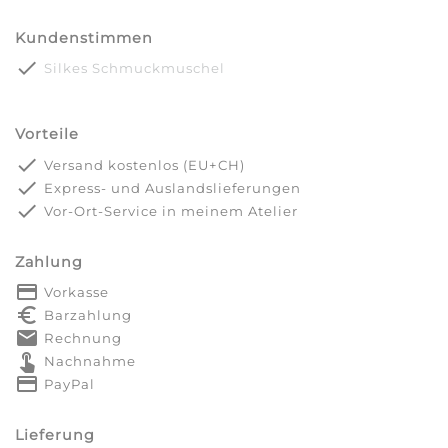
Kundenstimmen
done
Silkes Schmuckmuschel
Vorteile
done
Versand kostenlos (EU+CH)
done
Express- und Auslandslieferungen
done
Vor-Ort-Service in meinem Atelier
Zahlung
payment
Vorkasse
euro_symbol
Barzahlung
markunread
Rechnung
touch_app
Nachnahme
credit_card
PayPal
Lieferung