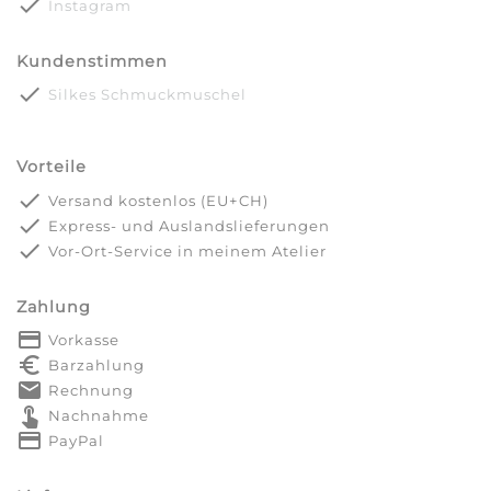
done
Instagram
Kundenstimmen
done
Silkes Schmuckmuschel
Vorteile
done
Versand kostenlos (EU+CH)
done
Express- und Auslandslieferungen
done
Vor-Ort-Service in meinem Atelier
Zahlung
payment
Vorkasse
euro_symbol
Barzahlung
markunread
Rechnung
touch_app
Nachnahme
credit_card
PayPal