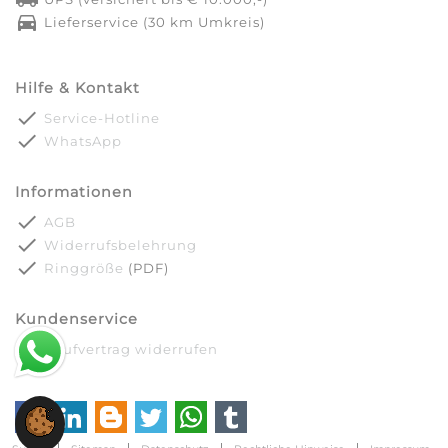
directions_car
Lieferservice (30 km Umkreis)
Hilfe & Kontakt
done
Service-Hotline
done
WhatsApp
Informationen
done
AGB
done
Widerrufsbelehrung
done
Ringgröße
(PDF)
Kundenservice
done
Kaufvertrag widerrufen