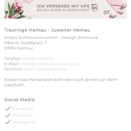
Trauringe Hemau - Juwelier Hemau
Silkes Schmuckmuschel - Design Schmuck
Oberer Stadtplatz 7
93155 Hemau
Telefon:
09491 6130010
E-Mail:
mail@schmuckmuschel.de
Termine:
nach Vereinbarung​​​​​​​
Kostenlose Parkplätze befinden sich direkt vor dem
Geschäft!
Social Media
done
Facebook
done
Pinterest
done
Instagram