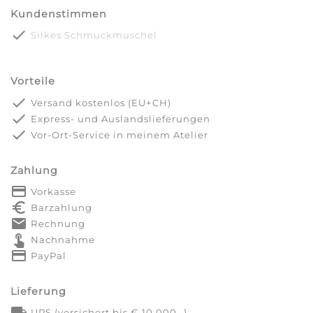
Kundenstimmen
done
Silkes Schmuckmuschel
Vorteile
done
Versand kostenlos (EU+CH)
done
Express- und Auslandslieferungen
done
Vor-Ort-Service in meinem Atelier
Zahlung
payment
Vorkasse
euro_symbol
Barzahlung
markunread
Rechnung
touch_app
Nachnahme
credit_card
PayPal
Lieferung
local_shipping
UPS (versichert bis € 10.000,-)