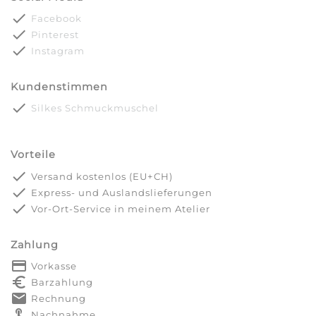
done
Facebook
done
Pinterest
done
Instagram
Kundenstimmen
done
Silkes Schmuckmuschel
Vorteile
done
Versand kostenlos (EU+CH)
done
Express- und Auslandslieferungen
done
Vor-Ort-Service in meinem Atelier
Zahlung
payment
Vorkasse
euro_symbol
Barzahlung
markunread
Rechnung
touch_app
Nachnahme