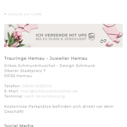
<
zurück zur Liste
Trauringe Hemau - Juwelier Hemau
Silkes Schmuckmuschel - Design Schmuck
Oberer Stadtplatz 7
93155 Hemau
Telefon:
09491 6130010
E-Mail:
mail@schmuckmuschel.de
Termine:
nach Vereinbarung​​​​​​​
Kostenlose Parkplätze befinden sich direkt vor dem
Geschäft!
Social Media