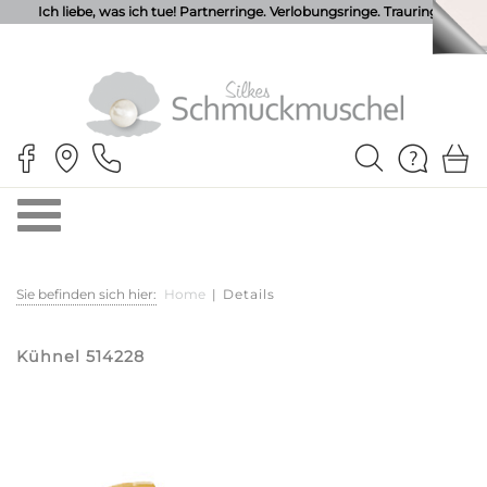
Ich liebe, was ich tue! Partnerringe. Verlobungsringe. Trauringe.
Sie befinden sich hier:
Home
|
Details
Kühnel 514228