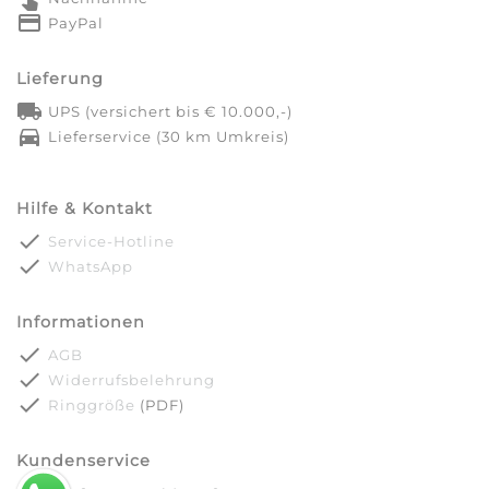
credit_card
PayPal
Lieferung
local_shipping
UPS (versichert bis € 10.000,-)
directions_car
Lieferservice (30 km Umkreis)
Hilfe & Kontakt
done
Service-Hotline
done
WhatsApp
Informationen
done
AGB
done
Widerrufsbelehrung
done
Ringgröße
(PDF)
Kundenservice