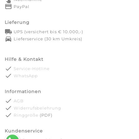
credit_card
PayPal
Lieferung
local_shipping
UPS (versichert bis € 10.000,-)
directions_car
Lieferservice (30 km Umkreis)
Hilfe & Kontakt
done
Service-Hotline
done
WhatsApp
Informationen
done
AGB
done
Widerrufsbelehrung
done
Ringgröße
(PDF)
Kundenservice