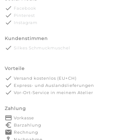
done
Facebook
done
Pinterest
done
Instagram
Kundenstimmen
done
Silkes Schmuckmuschel
Vorteile
done
Versand kostenlos (EU+CH)
done
Express- und Auslandslieferungen
done
Vor-Ort-Service in meinem Atelier
Zahlung
payment
Vorkasse
euro_symbol
Barzahlung
markunread
Rechnung
touch_app
Nachnahme