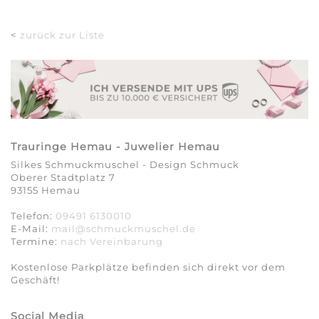
<
zurück zur Liste
Trauringe Hemau - Juwelier Hemau
Silkes Schmuckmuschel - Design Schmuck
Oberer Stadtplatz 7
93155 Hemau
Telefon:
09491 6130010
E-Mail:
mail@schmuckmuschel.de
Termine:
nach Vereinbarung​​​​​​​
Kostenlose Parkplätze befinden sich direkt vor dem
Geschäft!
Social Media