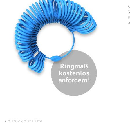
S
5
<
zurück zur Liste