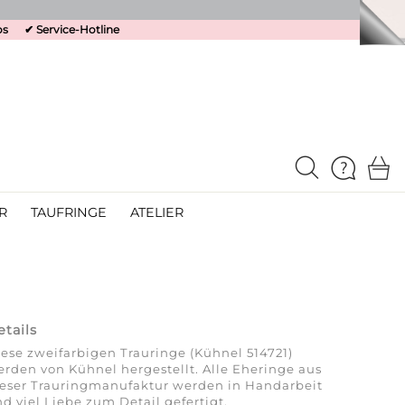
os
✔
Service-Hotline
R
TAUFRINGE
ATELIER
etails
ese zweifarbigen Trauringe (Kühnel 514721)
rden von Kühnel hergestellt. Alle Eheringe aus
ieser Trauringmanufaktur werden in Handarbeit
d viel Liebe zum Detail gefertigt.