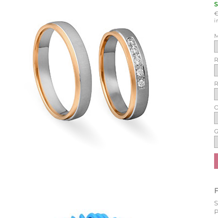
i
M
R
R
O
G
P