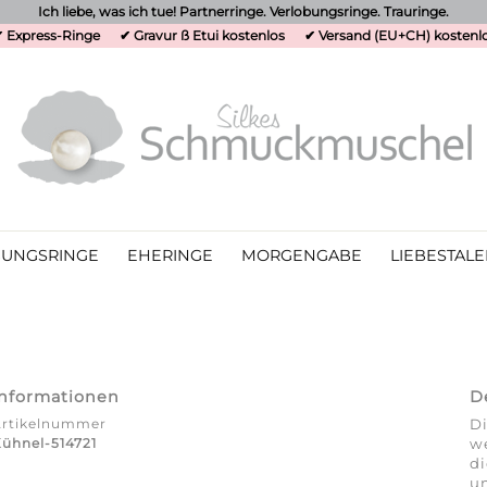
Ich liebe, was ich tue! Partnerringe. Verlobungsringe. Trauringe.
 Express-Ringe
✔ Gravur ß Etui kostenlos
✔ Versand (EU+CH) kostenl
UNGSRINGE
EHERINGE
MORGENGABE
LIEBESTALE
Informationen
D
Artikelnummer
Di
ühnel-514721
we
d
un