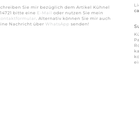
Li
chreiben Sie mir bezüglich dem Artikel Kühnel
c
14721 bitte eine
E-Mail
oder nutzen Sie mein
Kontaktformular
. Alternativ können Sie mir auch
eine Nachricht über
WhatsApp
senden!
S
Kü
Pa
Ro
ka
ko
ei