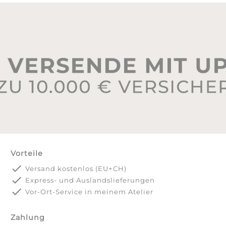
Vorteile
done
Versand kostenlos (EU+CH)
done
Express- und Auslandslieferungen
done
Vor-Ort-Service in meinem Atelier
Zahlung