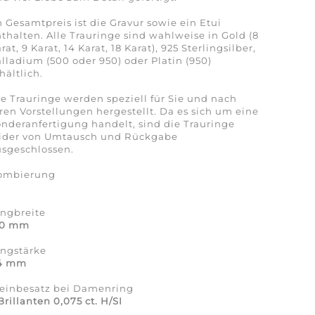
 Gesamtpreis ist die Gravur sowie ein Etui
thalten. Alle Trauringe sind wahlweise in Gold (8
rat, 9 Karat, 14 Karat, 18 Karat), 925 Sterlingsilber,
lladium (500 oder 950) oder Platin (950)
hältlich.
e Trauringe werden speziell für Sie und nach
ren Vorstellungen hergestellt. Da es sich um eine
nderanfertigung handelt, sind die Trauringe
eider von Umtausch und Rückgabe
sgeschlossen.
ombierung
a
ingbreite
,0 mm
ingstärke
,4 mm
teinbesatz bei Damenring
Brillanten 0,075 ct. H/SI