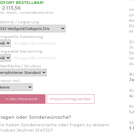
SOFORT BESTELLBAR!
2.113,56
€
Im
nkl. MwSt., versandkostenfrei
en
Ka
aterial / Legierung
Pa
er
ingweite Damenring
Di
Ringgröße ermitteln
Ih
ingweite Herrenring
So
l
Ringgröße ermitteln
au
berfläche / Struktur
B
J
ravur incl.
R
4
R
1
Fragen oder Sonderwünsche?
S
Sie haben Sonderwünsche oder Fragen zu diesem
5 
rodukt (Kühnel 514721)?