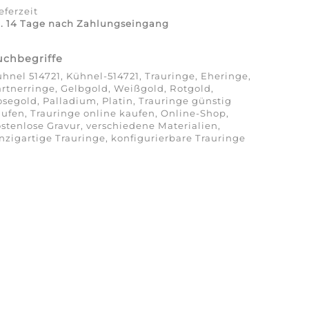
eferzeit
a. 14 Tage nach Zahlungseingang
uchbegriffe
hnel 514721, Kühnel-514721, Trauringe, Eheringe,
rtnerringe, Gelbgold, Weißgold, Rotgold,
segold, Palladium, Platin, Trauringe günstig
ufen, Trauringe online kaufen, Online-Shop,
stenlose Gravur, verschiedene Materialien,
nzigartige Trauringe, konfigurierbare Trauringe