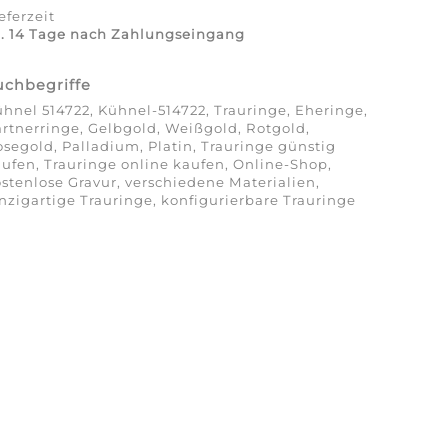
eferzeit
a. 14 Tage nach Zahlungseingang
uchbegriffe
hnel 514722, Kühnel-514722, Trauringe, Eheringe,
rtnerringe, Gelbgold, Weißgold, Rotgold,
segold, Palladium, Platin, Trauringe günstig
ufen, Trauringe online kaufen, Online-Shop,
stenlose Gravur, verschiedene Materialien,
nzigartige Trauringe, konfigurierbare Trauringe