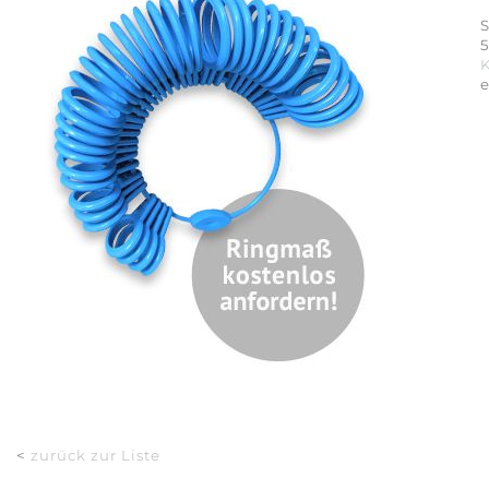
S
5
<
zurück zur Liste