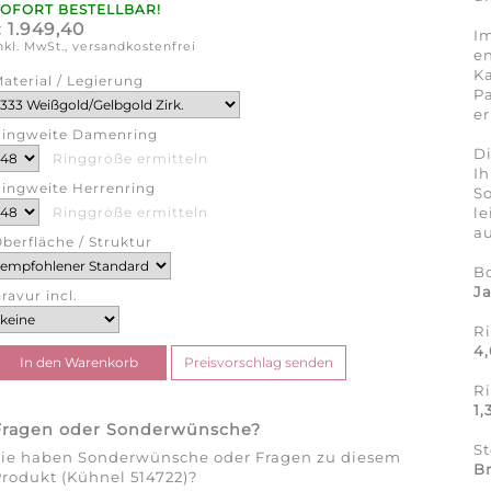
SOFORT BESTELLBAR!
1.949,40
€
Im
nkl. MwSt., versandkostenfrei
en
Ka
aterial / Legierung
Pa
er
ingweite Damenring
Di
Ringgröße ermitteln
Ih
ingweite Herrenring
So
l
Ringgröße ermitteln
au
berfläche / Struktur
B
J
ravur incl.
R
4
R
1
Fragen oder Sonderwünsche?
S
Sie haben Sonderwünsche oder Fragen zu diesem
Br
rodukt (Kühnel 514722)?