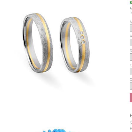
i
M
R
R
O
G
P