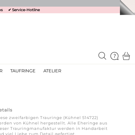
os
✔
Service-Hotline
R
TAUFRINGE
ATELIER
etails
ese zweifarbigen Trauringe (Kühnel 514722)
rden von Kühnel hergestellt. Alle Eheringe aus
ieser Trauringmanufaktur werden in Handarbeit
d viel Liebe zum Detail gefertigt.