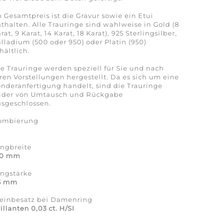
 Gesamtpreis ist die Gravur sowie ein Etui
thalten. Alle Trauringe sind wahlweise in Gold (8
rat, 9 Karat, 14 Karat, 18 Karat), 925 Sterlingsilber,
lladium (500 oder 950) oder Platin (950)
hältlich.
e Trauringe werden speziell für Sie und nach
ren Vorstellungen hergestellt. Da es sich um eine
nderanfertigung handelt, sind die Trauringe
eider von Umtausch und Rückgabe
sgeschlossen.
ombierung
a
ingbreite
,0 mm
ingstärke
,3 mm
teinbesatz bei Damenring
illanten 0,03 ct. H/SI