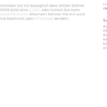
Li
chreiben Sie mir bezüglich dem Artikel Kühnel
c
14722 bitte eine
E-Mail
oder nutzen Sie mein
Kontaktformular
. Alternativ können Sie mir auch
eine Nachricht über
WhatsApp
senden!
S
Kü
Pa
Ro
ka
ko
ei