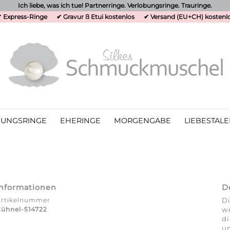
Ich liebe, was ich tue! Partnerringe. Verlobungsringe. Trauringe.
 Express-Ringe
✔ Gravur ß Etui kostenlos
✔ Versand (EU+CH) kostenl
UNGSRINGE
EHERINGE
MORGENGABE
LIEBESTALE
Informationen
D
Artikelnummer
Di
ühnel-514722
we
d
un