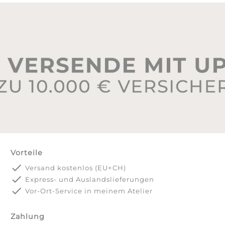
Vorteile
done
Versand kostenlos (EU+CH)
done
Express- und Auslandslieferungen
done
Vor-Ort-Service in meinem Atelier
Zahlung