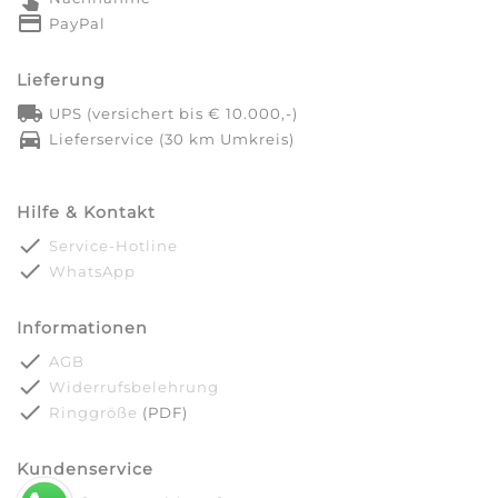
credit_card
PayPal
Lieferung
local_shipping
UPS (versichert bis € 10.000,-)
directions_car
Lieferservice (30 km Umkreis)
Hilfe & Kontakt
done
Service-Hotline
done
WhatsApp
Informationen
done
AGB
done
Widerrufsbelehrung
done
Ringgröße
(PDF)
Kundenservice