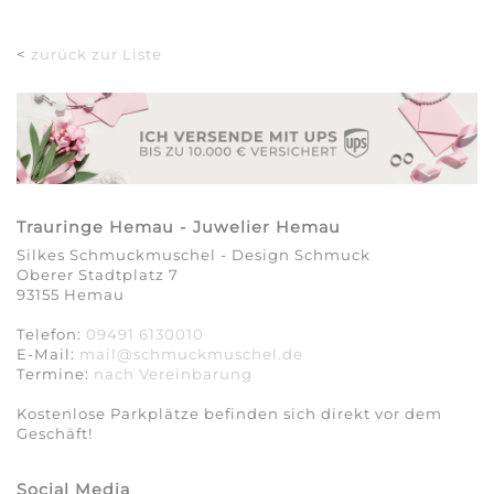
<
zurück zur Liste
Trauringe Hemau - Juwelier Hemau
Silkes Schmuckmuschel - Design Schmuck
Oberer Stadtplatz 7
93155 Hemau
Telefon:
09491 6130010
E-Mail:
mail@schmuckmuschel.de
Termine:
nach Vereinbarung​​​​​​​
Kostenlose Parkplätze befinden sich direkt vor dem
Geschäft!
Social Media