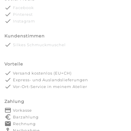
done
Facebook
done
Pinterest
done
Instagram
Kundenstimmen
done
Silkes Schmuckmuschel
Vorteile
done
Versand kostenlos (EU+CH)
done
Express- und Auslandslieferungen
done
Vor-Ort-Service in meinem Atelier
Zahlung
payment
Vorkasse
euro_symbol
Barzahlung
markunread
Rechnung
touch_app
Nachnahme