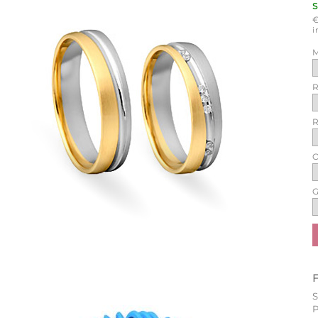
i
M
R
R
O
G
P