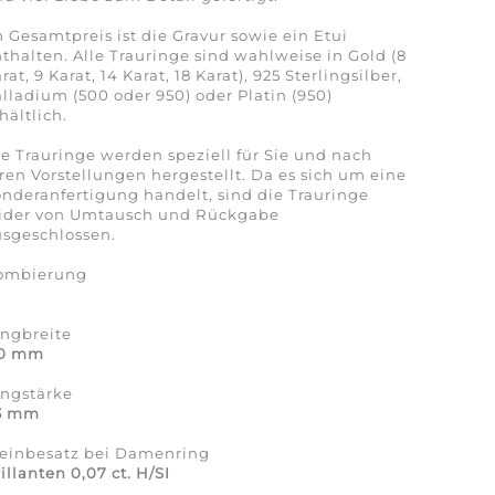
 Gesamtpreis ist die Gravur sowie ein Etui
thalten. Alle Trauringe sind wahlweise in Gold (8
rat, 9 Karat, 14 Karat, 18 Karat), 925 Sterlingsilber,
lladium (500 oder 950) oder Platin (950)
hältlich.
e Trauringe werden speziell für Sie und nach
ren Vorstellungen hergestellt. Da es sich um eine
nderanfertigung handelt, sind die Trauringe
eider von Umtausch und Rückgabe
sgeschlossen.
ombierung
a
ingbreite
,0 mm
ingstärke
,3 mm
teinbesatz bei Damenring
illanten 0,07 ct. H/SI