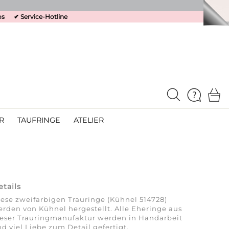
os
✔
Service-Hotline
R
TAUFRINGE
ATELIER
etails
ese zweifarbigen Trauringe (Kühnel 514728)
rden von Kühnel hergestellt. Alle Eheringe aus
ieser Trauringmanufaktur werden in Handarbeit
d viel Liebe zum Detail gefertigt.