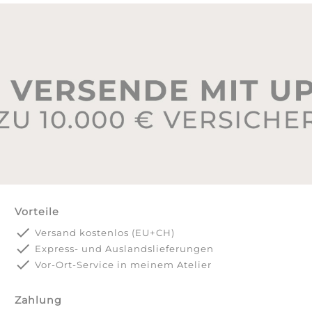
Vorteile
done
Versand kostenlos (EU+CH)
done
Express- und Auslandslieferungen
done
Vor-Ort-Service in meinem Atelier
Zahlung