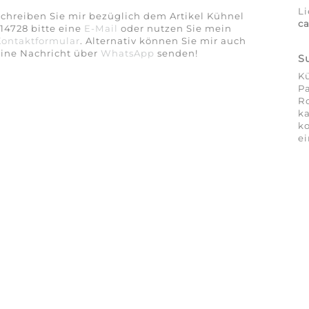
Li
chreiben Sie mir bezüglich dem Artikel Kühnel
c
14728 bitte eine
E-Mail
oder nutzen Sie mein
Kontaktformular
. Alternativ können Sie mir auch
eine Nachricht über
WhatsApp
senden!
S
Kü
Pa
Ro
ka
ko
ei