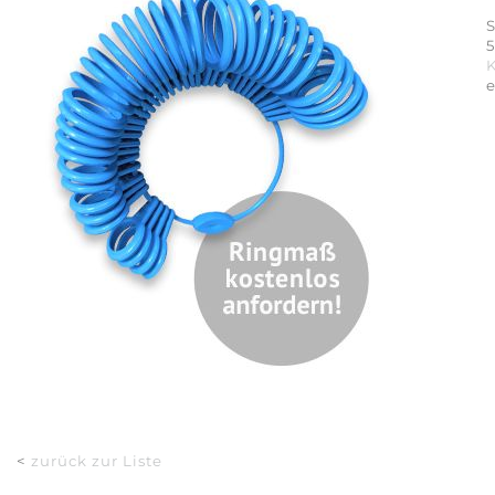
S
5
<
zurück zur Liste