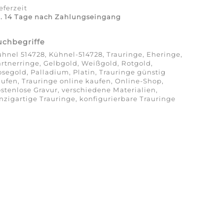
eferzeit
a. 14 Tage nach Zahlungseingang
uchbegriffe
hnel 514728, Kühnel-514728, Trauringe, Eheringe,
rtnerringe, Gelbgold, Weißgold, Rotgold,
segold, Palladium, Platin, Trauringe günstig
ufen, Trauringe online kaufen, Online-Shop,
stenlose Gravur, verschiedene Materialien,
nzigartige Trauringe, konfigurierbare Trauringe