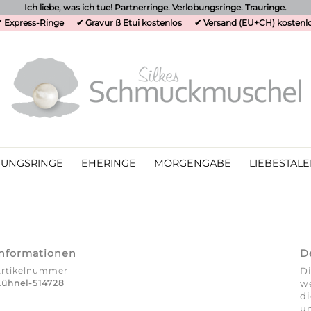
Ich liebe, was ich tue! Partnerringe. Verlobungsringe. Trauringe.
 Express-Ringe
✔ Gravur ß Etui kostenlos
✔ Versand (EU+CH) kostenl
UNGSRINGE
EHERINGE
MORGENGABE
LIEBESTALE
Informationen
D
Artikelnummer
Di
ühnel-514728
we
d
un