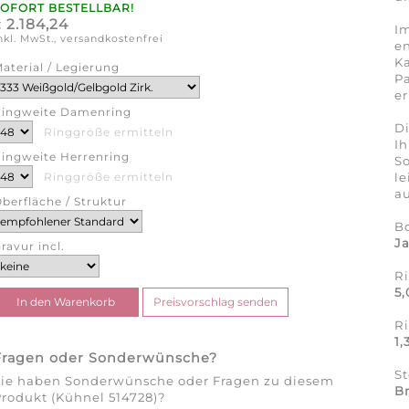
SOFORT BESTELLBAR!
2.184,24
€
Im
nkl. MwSt., versandkostenfrei
en
Ka
aterial / Legierung
Pa
er
ingweite Damenring
Di
Ringgröße ermitteln
Ih
ingweite Herrenring
So
l
Ringgröße ermitteln
au
berfläche / Struktur
B
J
ravur incl.
R
5
R
1
Fragen oder Sonderwünsche?
S
Sie haben Sonderwünsche oder Fragen zu diesem
Br
rodukt (Kühnel 514728)?