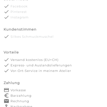
done
Facebook
done
Pinterest
done
Instagram
Kundenstimmen
done
Silkes Schmuckmuschel
Vorteile
done
Versand kostenlos (EU+CH)
done
Express- und Auslandslieferungen
done
Vor-Ort-Service in meinem Atelier
Zahlung
payment
Vorkasse
euro_symbol
Barzahlung
markunread
Rechnung
touch_app
Nachnahme