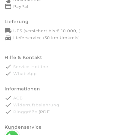
credit_card
PayPal
Lieferung
local_shipping
UPS (versichert bis € 10.000,-)
directions_car
Lieferservice (30 km Umkreis)
Hilfe & Kontakt
done
Service-Hotline
done
WhatsApp
Informationen
done
AGB
done
Widerrufsbelehrung
done
Ringgröße
(PDF)
Kundenservice