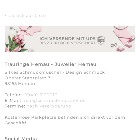
<
zurück zur Liste
Trauringe Hemau - Juwelier Hemau
Silkes Schmuckmuschel - Design Schmuck
Oberer Stadtplatz 7
93155 Hemau
Telefon:
09491 6130010
E-Mail:
mail@schmuckmuschel.de
Termine:
nach Vereinbarung​​​​​​​
Kostenlose Parkplätze befinden sich direkt vor dem
Geschäft!
Social Media