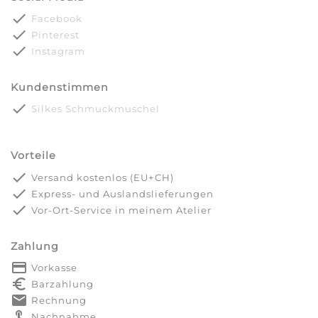
done
Facebook
done
Pinterest
done
Instagram
Kundenstimmen
done
Silkes Schmuckmuschel
Vorteile
done
Versand kostenlos (EU+CH)
done
Express- und Auslandslieferungen
done
Vor-Ort-Service in meinem Atelier
Zahlung
payment
Vorkasse
euro_symbol
Barzahlung
markunread
Rechnung
touch_app
Nachnahme