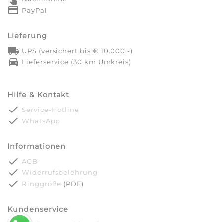
credit_card
PayPal
Lieferung
local_shipping
UPS (versichert bis € 10.000,-)
directions_car
Lieferservice (30 km Umkreis)
Hilfe & Kontakt
done
Service-Hotline
done
WhatsApp
Informationen
done
AGB
done
Widerrufsbelehrung
done
Ringgröße
(PDF)
Kundenservice