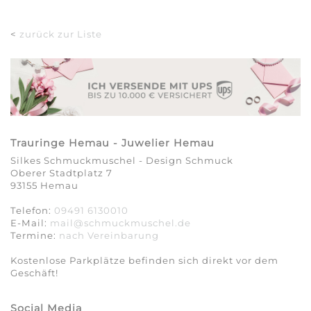
<
zurück zur Liste
Trauringe Hemau - Juwelier Hemau
Silkes Schmuckmuschel - Design Schmuck
Oberer Stadtplatz 7
93155 Hemau
Telefon:
09491 6130010
E-Mail:
mail@schmuckmuschel.de
Termine:
nach Vereinbarung​​​​​​​
Kostenlose Parkplätze befinden sich direkt vor dem
Geschäft!
Social Media