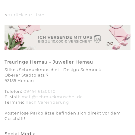
<
zurück zur Liste
Trauringe Hemau - Juwelier Hemau
Silkes Schmuckmuschel - Design Schmuck
Oberer Stadtplatz 7
93155 Hemau
Telefon:
09491 6130010
E-Mail:
mail@schmuckmuschel.de
Termine:
nach Vereinbarung​​​​​​​
Kostenlose Parkplätze befinden sich direkt vor dem
Geschäft!
Social Media