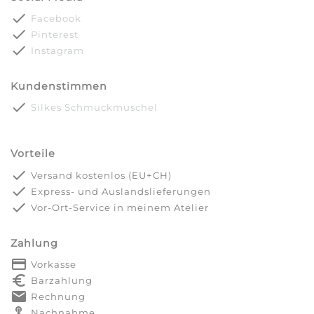
done
Facebook
done
Pinterest
done
Instagram
Kundenstimmen
done
Silkes Schmuckmuschel
Vorteile
done
Versand kostenlos (EU+CH)
done
Express- und Auslandslieferungen
done
Vor-Ort-Service in meinem Atelier
Zahlung
payment
Vorkasse
euro_symbol
Barzahlung
markunread
Rechnung
touch_app
Nachnahme