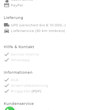
credit_card
PayPal
Lieferung
local_shipping
UPS (versichert bis € 10.000,-)
directions_car
Lieferservice (30 km Umkreis)
Hilfe & Kontakt
done
Service-Hotline
done
WhatsApp
Informationen
done
AGB
done
Widerrufsbelehrung
done
Ringgröße
(PDF)
Kundenservice