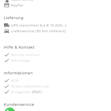
credit_card
PayPal
Lieferung
local_shipping
UPS (versichert bis € 10.000,-)
directions_car
Lieferservice (30 km Umkreis)
Hilfe & Kontakt
done
Service-Hotline
done
WhatsApp
Informationen
done
AGB
done
Widerrufsbelehrung
done
Ringgröße
(PDF)
Kundenservice