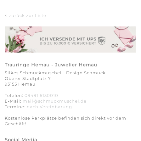
<
zurück zur Liste
Trauringe Hemau - Juwelier Hemau
Silkes Schmuckmuschel - Design Schmuck
Oberer Stadtplatz 7
93155 Hemau
Telefon:
09491 6130010
E-Mail:
mail@schmuckmuschel.de
Termine:
nach Vereinbarung​​​​​​​
Kostenlose Parkplätze befinden sich direkt vor dem
Geschäft!
Social Media