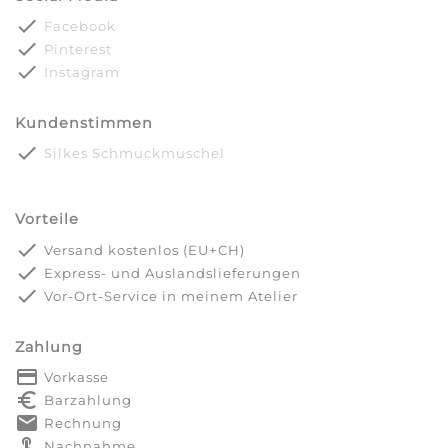
done
Facebook
done
Pinterest
done
Instagram
Kundenstimmen
done
Silkes Schmuckmuschel
Vorteile
done
Versand kostenlos (EU+CH)
done
Express- und Auslandslieferungen
done
Vor-Ort-Service in meinem Atelier
Zahlung
payment
Vorkasse
euro_symbol
Barzahlung
markunread
Rechnung
touch_app
Nachnahme