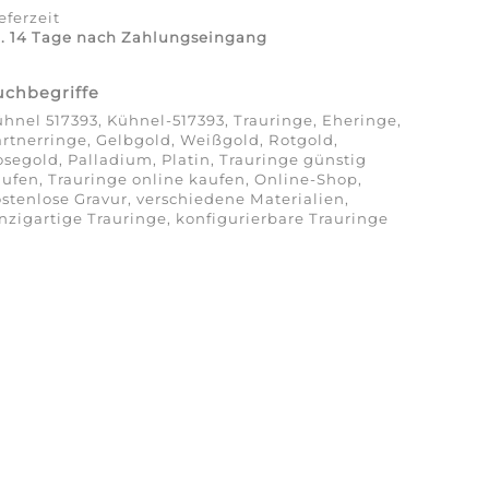
eferzeit
a. 14 Tage nach Zahlungseingang
uchbegriffe
hnel 517393, Kühnel-517393, Trauringe, Eheringe,
rtnerringe, Gelbgold, Weißgold, Rotgold,
segold, Palladium, Platin, Trauringe günstig
ufen, Trauringe online kaufen, Online-Shop,
stenlose Gravur, verschiedene Materialien,
nzigartige Trauringe, konfigurierbare Trauringe