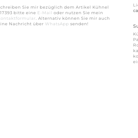
Li
chreiben Sie mir bezüglich dem Artikel Kühnel
c
17393 bitte eine
E-Mail
oder nutzen Sie mein
Kontaktformular
. Alternativ können Sie mir auch
eine Nachricht über
WhatsApp
senden!
S
Kü
Pa
Ro
ka
ko
ei