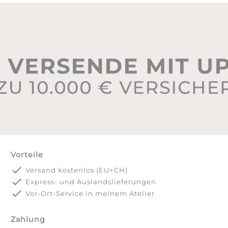
Vorteile
done
Versand kostenlos (EU+CH)
done
Express- und Auslandslieferungen
done
Vor-Ort-Service in meinem Atelier
Zahlung