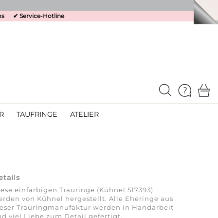
os
✔
Service-Hotline
R
TAUFRINGE
ATELIER
etails
ese einfarbigen Trauringe (Kühnel 517393)
rden von Kühnel hergestellt. Alle Eheringe aus
ieser Trauringmanufaktur werden in Handarbeit
d viel Liebe zum Detail gefertigt.