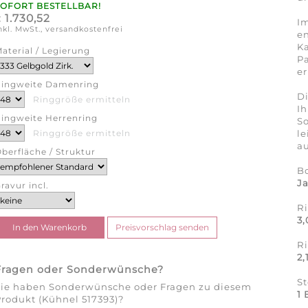
SOFORT BESTELLBAR!
1.730,52
€
Im
nkl. MwSt., versandkostenfrei
en
Ka
aterial / Legierung
Pa
er
ingweite Damenring
Di
Ringgröße ermitteln
Ih
ingweite Herrenring
So
l
Ringgröße ermitteln
au
berfläche / Struktur
B
J
ravur incl.
R
3
R
2
Fragen oder Sonderwünsche?
S
Sie haben Sonderwünsche oder Fragen zu diesem
1 
rodukt (Kühnel 517393)?