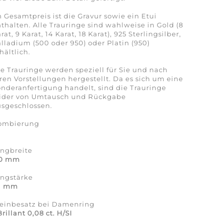
 Gesamtpreis ist die Gravur sowie ein Etui
thalten. Alle Trauringe sind wahlweise in Gold (8
rat, 9 Karat, 14 Karat, 18 Karat), 925 Sterlingsilber,
lladium (500 oder 950) oder Platin (950)
hältlich.
e Trauringe werden speziell für Sie und nach
ren Vorstellungen hergestellt. Da es sich um eine
nderanfertigung handelt, sind die Trauringe
eider von Umtausch und Rückgabe
sgeschlossen.
ombierung
a
ingbreite
,0 mm
ingstärke
,1 mm
teinbesatz bei Damenring
Brillant 0,08 ct. H/SI