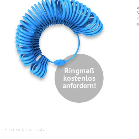
S
5
<
zurück zur Liste