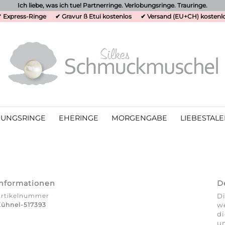
Ich liebe, was ich tue! Partnerringe. Verlobungsringe. Trauringe.
 Express-Ringe
✔ Gravur ß Etui kostenlos
✔ Versand (EU+CH) kostenl
UNGSRINGE
EHERINGE
MORGENGABE
LIEBESTALE
Informationen
D
Artikelnummer
Di
ühnel-517393
we
d
un