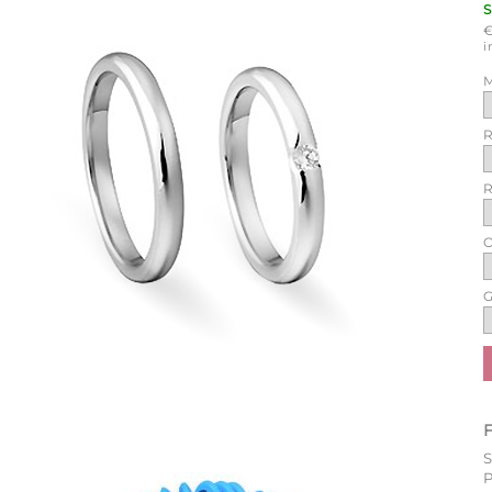
i
M
R
R
O
G
P