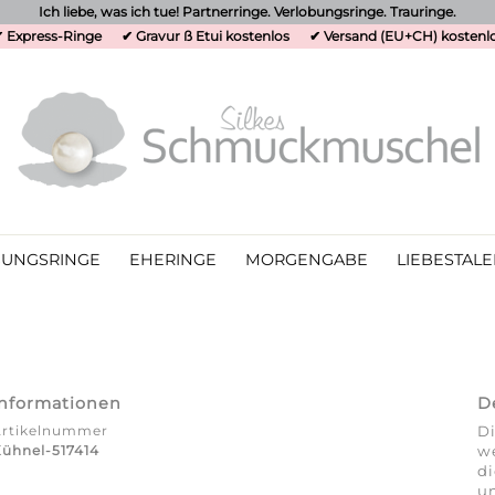
Ich liebe, was ich tue! Partnerringe. Verlobungsringe. Trauringe.
 Express-Ringe
✔ Gravur ß Etui kostenlos
✔ Versand (EU+CH) kostenl
UNGSRINGE
EHERINGE
MORGENGABE
LIEBESTALE
Informationen
D
Artikelnummer
Di
ühnel-517414
we
d
un