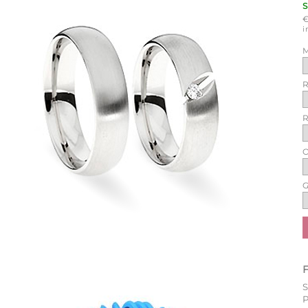
i
M
R
R
O
G
P