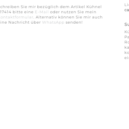
Li
chreiben Sie mir bezüglich dem Artikel Kühnel
c
17414 bitte eine
E-Mail
oder nutzen Sie mein
Kontaktformular
. Alternativ können Sie mir auch
eine Nachricht über
WhatsApp
senden!
S
Kü
Pa
Ro
ka
ko
ei