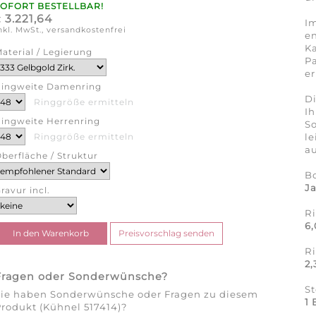
SOFORT BESTELLBAR!
3.221,64
€
Im
nkl. MwSt., versandkostenfrei
en
Ka
aterial / Legierung
Pa
er
ingweite Damenring
Di
Ringgröße ermitteln
Ih
ingweite Herrenring
So
l
Ringgröße ermitteln
au
berfläche / Struktur
B
J
ravur incl.
R
6
R
2
Fragen oder Sonderwünsche?
S
Sie haben Sonderwünsche oder Fragen zu diesem
1 
rodukt (Kühnel 517414)?