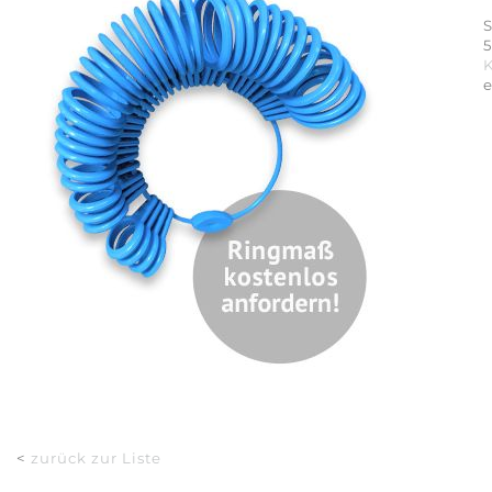
S
5
<
zurück zur Liste