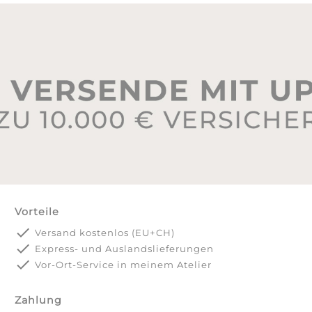
Vorteile
done
Versand kostenlos (EU+CH)
done
Express- und Auslandslieferungen
done
Vor-Ort-Service in meinem Atelier
Zahlung