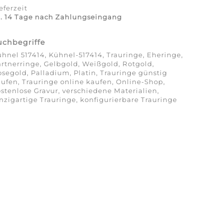
eferzeit
a. 14 Tage nach Zahlungseingang
uchbegriffe
hnel 517414, Kühnel-517414, Trauringe, Eheringe,
rtnerringe, Gelbgold, Weißgold, Rotgold,
segold, Palladium, Platin, Trauringe günstig
ufen, Trauringe online kaufen, Online-Shop,
stenlose Gravur, verschiedene Materialien,
nzigartige Trauringe, konfigurierbare Trauringe