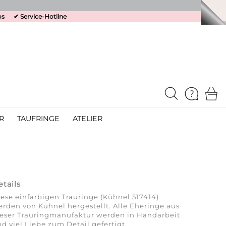
os
✔
Service-Hotline
R
TAUFRINGE
ATELIER
etails
ese einfarbigen Trauringe (Kühnel 517414)
rden von Kühnel hergestellt. Alle Eheringe aus
ieser Trauringmanufaktur werden in Handarbeit
d viel Liebe zum Detail gefertigt.