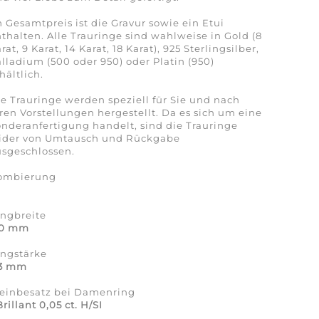
 Gesamtpreis ist die Gravur sowie ein Etui
thalten. Alle Trauringe sind wahlweise in Gold (8
rat, 9 Karat, 14 Karat, 18 Karat), 925 Sterlingsilber,
lladium (500 oder 950) oder Platin (950)
hältlich.
e Trauringe werden speziell für Sie und nach
ren Vorstellungen hergestellt. Da es sich um eine
nderanfertigung handelt, sind die Trauringe
eider von Umtausch und Rückgabe
sgeschlossen.
ombierung
a
ingbreite
,0 mm
ingstärke
,3 mm
teinbesatz bei Damenring
Brillant 0,05 ct. H/SI