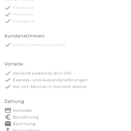
done
Facebook
done
Pinterest
done
Instagram
Kundenstimmen
done
Silkes Schmuckmuschel
Vorteile
done
Versand kostenlos (EU+CH)
done
Express- und Auslandslieferungen
done
Vor-Ort-Service in meinem Atelier
Zahlung
payment
Vorkasse
euro_symbol
Barzahlung
markunread
Rechnung
touch_app
Nachnahme