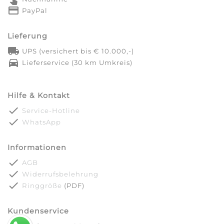
credit_card
PayPal
Lieferung
local_shipping
UPS (versichert bis € 10.000,-)
directions_car
Lieferservice (30 km Umkreis)
Hilfe & Kontakt
done
Service-Hotline
done
WhatsApp
Informationen
done
AGB
done
Widerrufsbelehrung
done
Ringgröße
(PDF)
Kundenservice