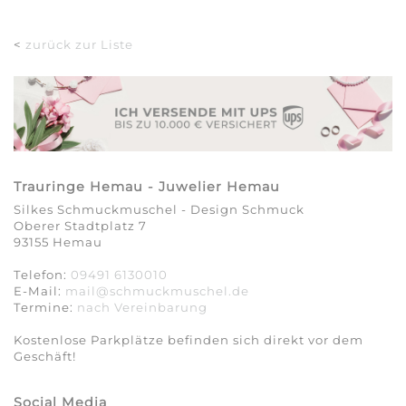
<
zurück zur Liste
Trauringe Hemau - Juwelier Hemau
Silkes Schmuckmuschel - Design Schmuck
Oberer Stadtplatz 7
93155 Hemau
Telefon:
09491 6130010
E-Mail:
mail@schmuckmuschel.de
Termine:
nach Vereinbarung​​​​​​​
Kostenlose Parkplätze befinden sich direkt vor dem
Geschäft!
Social Media