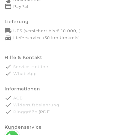
credit_card
PayPal
Lieferung
local_shipping
UPS (versichert bis € 10.000,-)
directions_car
Lieferservice (30 km Umkreis)
Hilfe & Kontakt
done
Service-Hotline
done
WhatsApp
Informationen
done
AGB
done
Widerrufsbelehrung
done
Ringgröße
(PDF)
Kundenservice