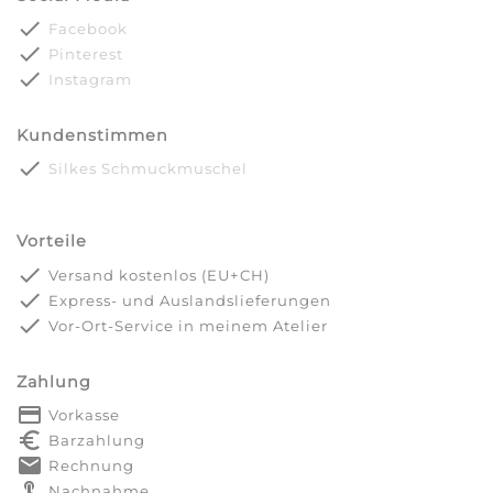
done
Facebook
done
Pinterest
done
Instagram
Kundenstimmen
done
Silkes Schmuckmuschel
Vorteile
done
Versand kostenlos (EU+CH)
done
Express- und Auslandslieferungen
done
Vor-Ort-Service in meinem Atelier
Zahlung
payment
Vorkasse
euro_symbol
Barzahlung
markunread
Rechnung
touch_app
Nachnahme