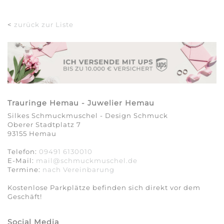
<
zurück zur Liste
Trauringe Hemau - Juwelier Hemau
Silkes Schmuckmuschel - Design Schmuck
Oberer Stadtplatz 7
93155 Hemau
Telefon:
09491 6130010
E-Mail:
mail@schmuckmuschel.de
Termine:
nach Vereinbarung​​​​​​​
Kostenlose Parkplätze befinden sich direkt vor dem
Geschäft!
Social Media