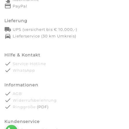
credit_card
PayPal
Lieferung
local_shipping
UPS (versichert bis € 10.000,-)
directions_car
Lieferservice (30 km Umkreis)
Hilfe & Kontakt
done
Service-Hotline
done
WhatsApp
Informationen
done
AGB
done
Widerrufsbelehrung
done
Ringgröße
(PDF)
Kundenservice