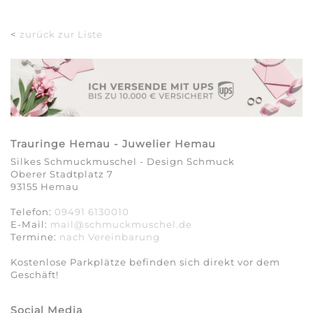
<
zurück zur Liste
Trauringe Hemau - Juwelier Hemau
Silkes Schmuckmuschel - Design Schmuck
Oberer Stadtplatz 7
93155 Hemau
Telefon:
09491 6130010
E-Mail:
mail@schmuckmuschel.de
Termine:
nach Vereinbarung​​​​​​​
Kostenlose Parkplätze befinden sich direkt vor dem
Geschäft!
Social Media