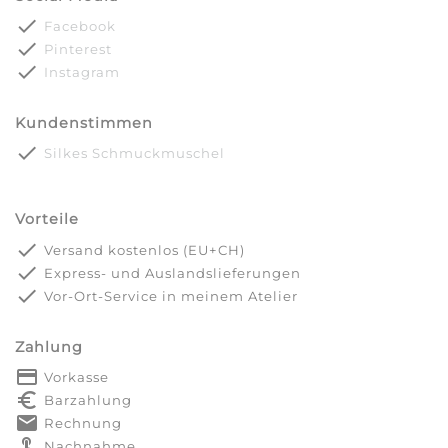
done
Facebook
done
Pinterest
done
Instagram
Kundenstimmen
done
Silkes Schmuckmuschel
Vorteile
done
Versand kostenlos (EU+CH)
done
Express- und Auslandslieferungen
done
Vor-Ort-Service in meinem Atelier
Zahlung
payment
Vorkasse
euro_symbol
Barzahlung
markunread
Rechnung
touch_app
Nachnahme