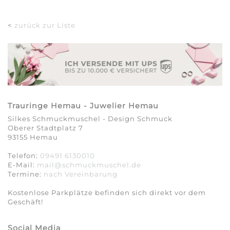
<
zurück zur Liste
Trauringe Hemau - Juwelier Hemau
Silkes Schmuckmuschel - Design Schmuck
Oberer Stadtplatz 7
93155 Hemau
Telefon:
09491 6130010
E-Mail:
mail@schmuckmuschel.de
Termine:
nach Vereinbarung​​​​​​​
Kostenlose Parkplätze befinden sich direkt vor dem
Geschäft!
Social Media