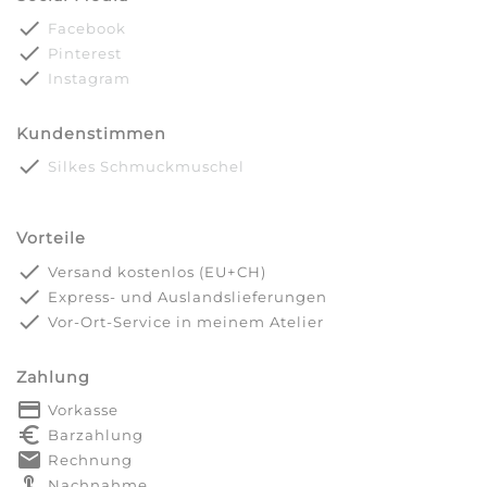
done
Facebook
done
Pinterest
done
Instagram
Kundenstimmen
done
Silkes Schmuckmuschel
Vorteile
done
Versand kostenlos (EU+CH)
done
Express- und Auslandslieferungen
done
Vor-Ort-Service in meinem Atelier
Zahlung
payment
Vorkasse
euro_symbol
Barzahlung
markunread
Rechnung
touch_app
Nachnahme