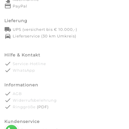
credit_card
PayPal
Lieferung
local_shipping
UPS (versichert bis € 10.000,-)
directions_car
Lieferservice (30 km Umkreis)
Hilfe & Kontakt
done
Service-Hotline
done
WhatsApp
Informationen
done
AGB
done
Widerrufsbelehrung
done
Ringgröße
(PDF)
Kundenservice