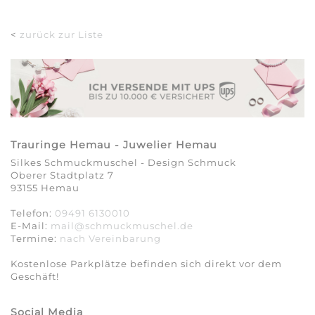
<
zurück zur Liste
Trauringe Hemau - Juwelier Hemau
Silkes Schmuckmuschel - Design Schmuck
Oberer Stadtplatz 7
93155 Hemau
Telefon:
09491 6130010
E-Mail:
mail@schmuckmuschel.de
Termine:
nach Vereinbarung​​​​​​​
Kostenlose Parkplätze befinden sich direkt vor dem
Geschäft!
Social Media