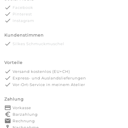
done
Facebook
done
Pinterest
done
Instagram
Kundenstimmen
done
Silkes Schmuckmuschel
Vorteile
done
Versand kostenlos (EU+CH)
done
Express- und Auslandslieferungen
done
Vor-Ort-Service in meinem Atelier
Zahlung
payment
Vorkasse
euro_symbol
Barzahlung
markunread
Rechnung
touch_app
Nachnahme