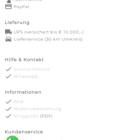
credit_card
PayPal
Lieferung
local_shipping
UPS (versichert bis € 10.000,-)
directions_car
Lieferservice (30 km Umkreis)
Hilfe & Kontakt
done
Service-Hotline
done
WhatsApp
Informationen
done
AGB
done
Widerrufsbelehrung
done
Ringgröße
(PDF)
Kundenservice