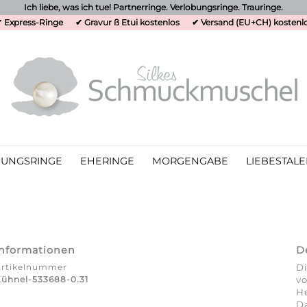
Ich liebe, was ich tue! Partnerringe. Verlobungsringe. Trauringe.
 Express-Ringe
✔ Gravur ß Etui kostenlos
✔ Versand (EU+CH) kostenl
UNGSRINGE
EHERINGE
MORGENGABE
LIEBESTALE
Informationen
D
Artikelnummer
Di
ühnel-533688-0.31
vo
He
Da