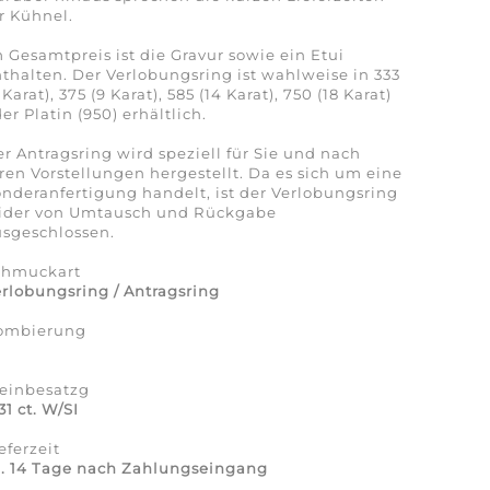
r Kühnel.
 Gesamtpreis ist die Gravur sowie ein Etui
thalten. Der Verlobungsring ist wahlweise in 333
 Karat), 375 (9 Karat), 585 (14 Karat), 750 (18 Karat)
er Platin (950) erhältlich.
r Antragsring wird speziell für Sie und nach
ren Vorstellungen hergestellt. Da es sich um eine
nderanfertigung handelt, ist der Verlobungsring
eider von Umtausch und Rückgabe
sgeschlossen.
chmuckart
rlobungsring / Antragsring
ombierung
a
teinbesatzg
31 ct. W/SI
eferzeit
a. 14 Tage nach Zahlungseingang