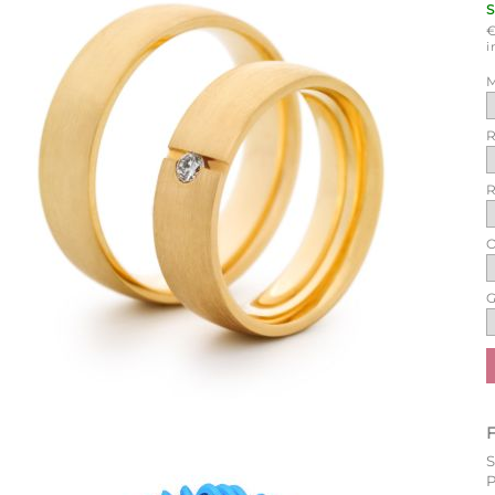
i
M
R
R
O
G
P