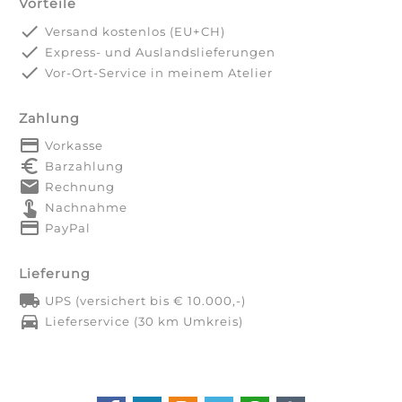
Vorteile
done
Versand kostenlos (EU+CH)
done
Express- und Auslandslieferungen
done
Vor-Ort-Service in meinem Atelier
Zahlung
payment
Vorkasse
euro_symbol
Barzahlung
markunread
Rechnung
touch_app
Nachnahme
credit_card
PayPal
Lieferung
local_shipping
UPS (versichert bis € 10.000,-)
directions_car
Lieferservice (30 km Umkreis)