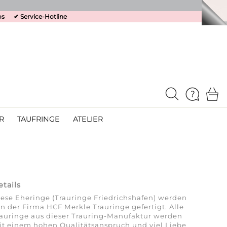
os
✔
Service-Hotline
R
TAUFRINGE
ATELIER
etails
ese Eheringe (Trauringe Friedrichshafen) werden
n der Firma HCF Merkle Trauringe gefertigt. Alle
auringe aus dieser Trauring-Manufaktur werden
t einem hohen Qualitätsanspruch und viel Liebe