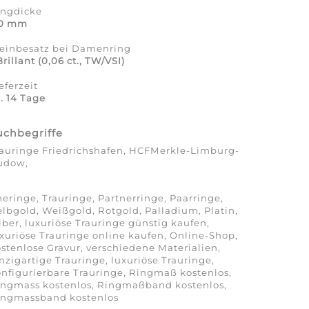
ingdicke
,0 mm
teinbesatz bei Damenring
Brillant (0,06 ct., TW/VSI)
eferzeit
. 14 Tage
uchbegriffe
auringe Friedrichshafen, HCFMerkle-Limburg-
udow,
eringe, Trauringe, Partnerringe, Paarringe,
lbgold, Weißgold, Rotgold, Palladium, Platin,
lber, luxuriöse Trauringe günstig kaufen,
xuriöse Trauringe online kaufen, Online-Shop,
stenlose Gravur, verschiedene Materialien,
nzigartige Trauringe, luxuriöse Trauringe,
nfigurierbare Trauringe, Ringmaß kostenlos,
ingmass kostenlos, Ringmaßband kostenlos,
ingmassband kostenlos