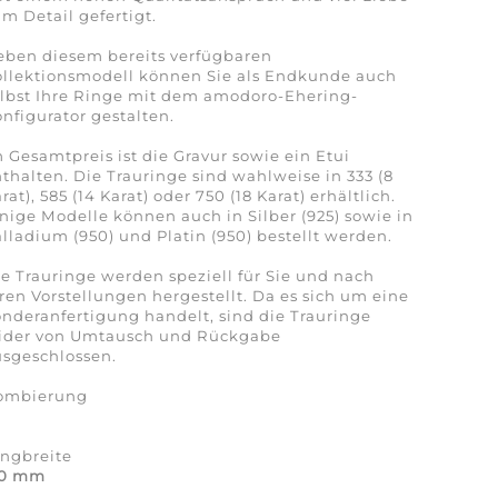
m Detail gefertigt.
eben diesem bereits verfügbaren
ollektionsmodell können Sie als Endkunde auch
lbst Ihre Ringe mit dem amodoro-Ehering-
nfigurator gestalten.
 Gesamtpreis ist die Gravur sowie ein Etui
thalten. Die Trauringe sind wahlweise in 333 (8
rat), 585 (14 Karat) oder 750 (18 Karat) erhältlich.
nige Modelle können auch in Silber (925) sowie in
lladium (950) und Platin (950) bestellt werden.
e Trauringe werden speziell für Sie und nach
ren Vorstellungen hergestellt. Da es sich um eine
nderanfertigung handelt, sind die Trauringe
eider von Umtausch und Rückgabe
sgeschlossen.
ombierung
a
ingbreite
,0 mm