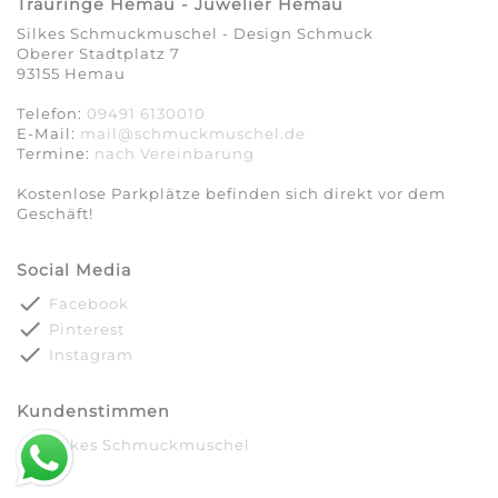
Trauringe Hemau - Juwelier Hemau
Silkes Schmuckmuschel - Design Schmuck
Oberer Stadtplatz 7
93155 Hemau
Telefon:
09491 6130010
E-Mail:
mail@schmuckmuschel.de
Termine:
nach Vereinbarung​​​​​​​
Kostenlose Parkplätze befinden sich direkt vor dem
Geschäft!
Social Media
done
Facebook
done
Pinterest
done
Instagram
Kundenstimmen
done
Silkes Schmuckmuschel