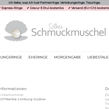
Ich liebe, was ich tue! Partnerringe. Verlobungsringe. Trauringe.
 Express-Ringe
✔ Gravur ß Etui kostenlos
✔ Versand (EU+CH) kostenl
UNGSRINGE
EHERINGE
MORGENGABE
LIEBESTALE
Informationen
D
Artikelnummer
Di
HCFMerkle-Limburg-Gudow
vo
Tr
mi