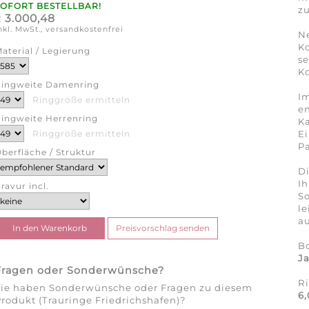
SOFORT BESTELLBAR!
zu
3.000,48
€
nkl. MwSt., versandkostenfrei
N
K
aterial / Legierung
se
Ko
ingweite Damenring
Im
Ringgröße ermitteln
en
ingweite Herrenring
Ka
Ei
Ringgröße ermitteln
Pa
berfläche / Struktur
Di
Ih
ravur incl.
So
l
au
B
J
Fragen oder Sonderwünsche?
R
Sie haben Sonderwünsche oder Fragen zu diesem
6
rodukt (Trauringe Friedrichshafen)?