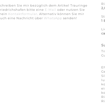
R
chreiben Sie mir bezüglich dem Artikel Trauringe
2
riedrichshafen bitte eine
E-Mail
oder nutzen Sie
mein
Kontaktformular
. Alternativ können Sie mir
S
auch eine Nachricht über
WhatsApp
senden!
1 
Li
ca
S
Tr
G
Eh
Ge
Si
lu
ko
ei
ko
R
R