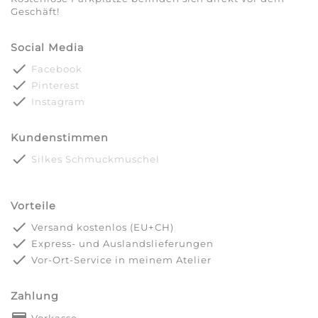
Geschäft!
Social Media
done
Facebook
done
Pinterest
done
Instagram
Kundenstimmen
done
Silkes Schmuckmuschel
Vorteile
done
Versand kostenlos (EU+CH)
done
Express- und Auslandslieferungen
done
Vor-Ort-Service in meinem Atelier
Zahlung
payment
Vorkasse