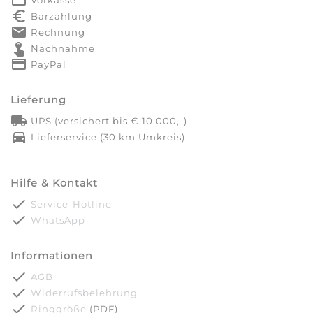
euro_symbol
Barzahlung
markunread
Rechnung
touch_app
Nachnahme
credit_card
PayPal
Lieferung
local_shipping
UPS (versichert bis € 10.000,-)
directions_car
Lieferservice (30 km Umkreis)
Hilfe & Kontakt
done
Service-Hotline
done
WhatsApp
Informationen
done
AGB
done
Widerrufsbelehrung
done
Ringgröße
(PDF)