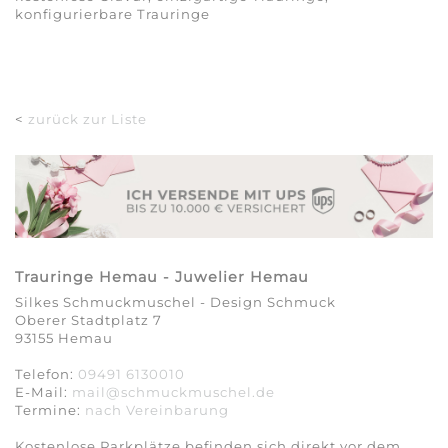
konfigurierbare Trauringe
<
zurück zur Liste
Trauringe Hemau - Juwelier Hemau
Silkes Schmuckmuschel - Design Schmuck
Oberer Stadtplatz 7
93155 Hemau
Telefon:
09491 6130010
E-Mail:
mail@schmuckmuschel.de
Termine:
nach Vereinbarung​​​​​​​
Kostenlose Parkplätze befinden sich direkt vor dem