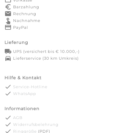
euro_symbol
Barzahlung
markunread
Rechnung
touch_app
Nachnahme
credit_card
PayPal
Lieferung
local_shipping
UPS (versichert bis € 10.000,-)
directions_car
Lieferservice (30 km Umkreis)
Hilfe & Kontakt
done
Service-Hotline
done
WhatsApp
Informationen
done
AGB
done
Widerrufsbelehrung
done
Ringgröße
(PDF)