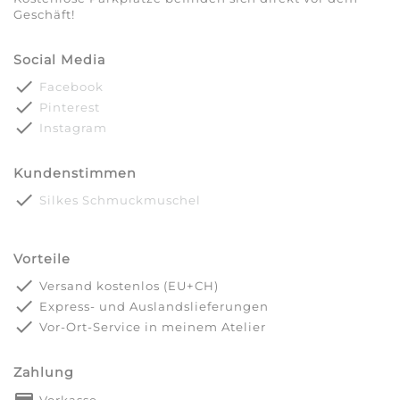
Geschäft!
Social Media
done
Facebook
done
Pinterest
done
Instagram
Kundenstimmen
done
Silkes Schmuckmuschel
Vorteile
done
Versand kostenlos (EU+CH)
done
Express- und Auslandslieferungen
done
Vor-Ort-Service in meinem Atelier
Zahlung
payment
Vorkasse