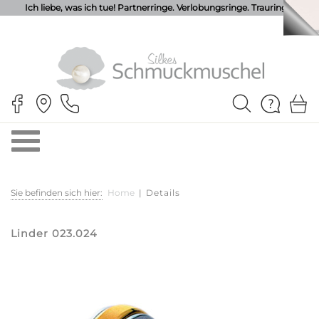
Ich liebe, was ich tue! Partnerringe. Verlobungsringe. Trauringe.
Sie befinden sich hier:
Home
|
Details
Linder 023.024