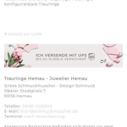
konfigurierbare Trauringe
<
zurück zur Liste
Trauringe Hemau - Juwelier Hemau
Silkes Schmuckmuschel - Design Schmuck
Oberer Stadtplatz 7
93155 Hemau
Telefon:
09491 6130010
E-Mail:
mail@schmuckmuschel.de
Termine:
nach Vereinbarung​​​​​​​
Kostenlose Parkplätze befinden sich direkt vor dem