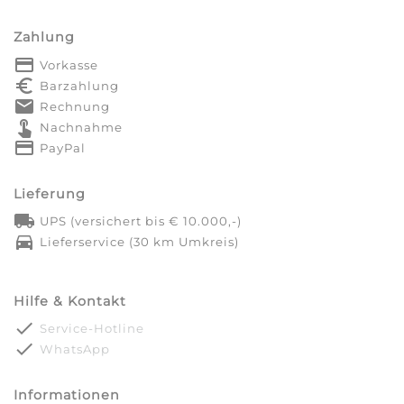
Zahlung
payment
Vorkasse
euro_symbol
Barzahlung
markunread
Rechnung
touch_app
Nachnahme
credit_card
PayPal
Lieferung
local_shipping
UPS (versichert bis € 10.000,-)
directions_car
Lieferservice (30 km Umkreis)
Hilfe & Kontakt
done
Service-Hotline
done
WhatsApp
Informationen