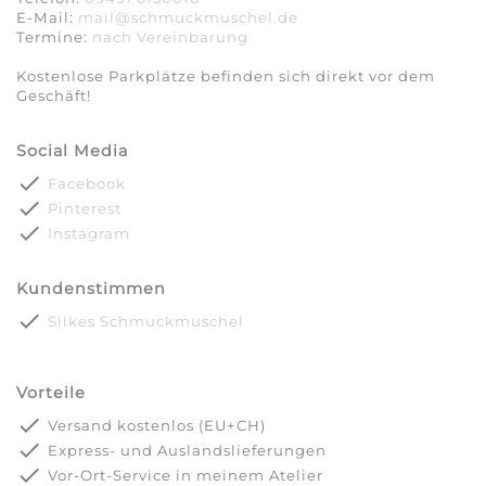
E-Mail:
mail@schmuckmuschel.de
Termine:
nach Vereinbarung​​​​​​​
Kostenlose Parkplätze befinden sich direkt vor dem
Geschäft!
Social Media
done
Facebook
done
Pinterest
done
Instagram
Kundenstimmen
done
Silkes Schmuckmuschel
Vorteile
done
Versand kostenlos (EU+CH)
done
Express- und Auslandslieferungen
done
Vor-Ort-Service in meinem Atelier