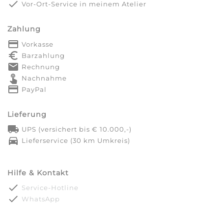
done
Vor-Ort-Service in meinem Atelier
Zahlung
payment
Vorkasse
euro_symbol
Barzahlung
markunread
Rechnung
touch_app
Nachnahme
credit_card
PayPal
Lieferung
local_shipping
UPS (versichert bis € 10.000,-)
directions_car
Lieferservice (30 km Umkreis)
Hilfe & Kontakt
done
Service-Hotline
done
WhatsApp