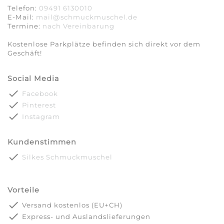
Telefon:
09491 6130010
E-Mail:
mail@schmuckmuschel.de
Termine:
nach Vereinbarung​​​​​​​
Kostenlose Parkplätze befinden sich direkt vor dem
Geschäft!
Social Media
done
Facebook
done
Pinterest
done
Instagram
Kundenstimmen
done
Silkes Schmuckmuschel
Vorteile
done
Versand kostenlos (EU+CH)
done
Express- und Auslandslieferungen