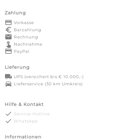
Zahlung
payment
Vorkasse
euro_symbol
Barzahlung
markunread
Rechnung
touch_app
Nachnahme
credit_card
PayPal
Lieferung
local_shipping
UPS (versichert bis € 10.000,-)
directions_car
Lieferservice (30 km Umkreis)
Hilfe & Kontakt
done
Service-Hotline
done
WhatsApp
Informationen