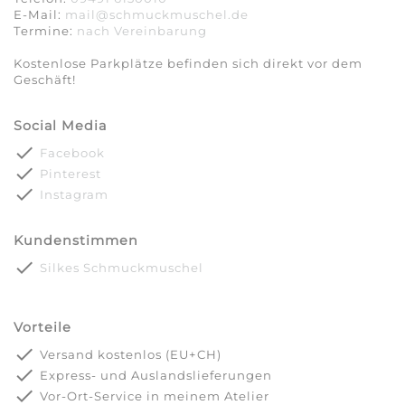
E-Mail:
mail@schmuckmuschel.de
Termine:
nach Vereinbarung​​​​​​​
Kostenlose Parkplätze befinden sich direkt vor dem
Geschäft!
Social Media
done
Facebook
done
Pinterest
done
Instagram
Kundenstimmen
done
Silkes Schmuckmuschel
Vorteile
done
Versand kostenlos (EU+CH)
done
Express- und Auslandslieferungen
done
Vor-Ort-Service in meinem Atelier