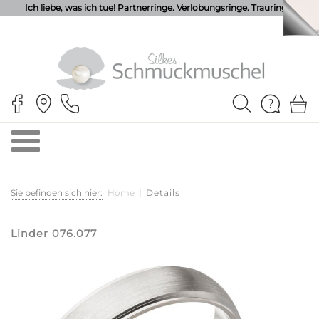
Ich liebe, was ich tue! Partnerringe. Verlobungsringe. Trauringe.
Sie befinden sich hier:
Home
|
Details
Linder 076.077