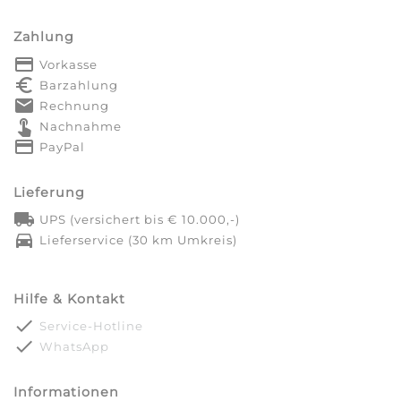
Zahlung
payment
Vorkasse
euro_symbol
Barzahlung
markunread
Rechnung
touch_app
Nachnahme
credit_card
PayPal
Lieferung
local_shipping
UPS (versichert bis € 10.000,-)
directions_car
Lieferservice (30 km Umkreis)
Hilfe & Kontakt
done
Service-Hotline
done
WhatsApp
Informationen