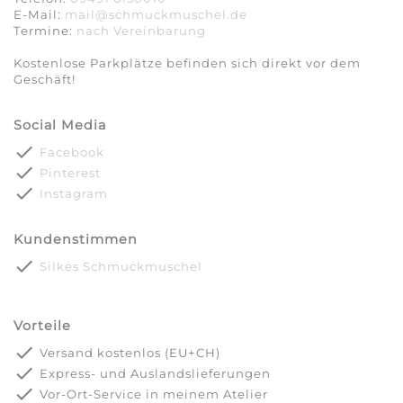
E-Mail:
mail@schmuckmuschel.de
Termine:
nach Vereinbarung​​​​​​​
Kostenlose Parkplätze befinden sich direkt vor dem
Geschäft!
Social Media
done
Facebook
done
Pinterest
done
Instagram
Kundenstimmen
done
Silkes Schmuckmuschel
Vorteile
done
Versand kostenlos (EU+CH)
done
Express- und Auslandslieferungen
done
Vor-Ort-Service in meinem Atelier