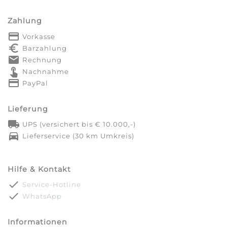
Zahlung
payment
Vorkasse
euro_symbol
Barzahlung
markunread
Rechnung
touch_app
Nachnahme
credit_card
PayPal
Lieferung
local_shipping
UPS (versichert bis € 10.000,-)
directions_car
Lieferservice (30 km Umkreis)
Hilfe & Kontakt
done
Service-Hotline
done
WhatsApp
Informationen