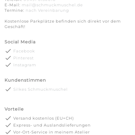
E-Mail:
mail@schmuckmuschel.de
Termine:
nach Vereinbarung​​​​​​​
Kostenlose Parkplätze befinden sich direkt vor dem
Geschäft!
Social Media
done
Facebook
done
Pinterest
done
Instagram
Kundenstimmen
done
Silkes Schmuckmuschel
Vorteile
done
Versand kostenlos (EU+CH)
done
Express- und Auslandslieferungen
done
Vor-Ort-Service in meinem Atelier