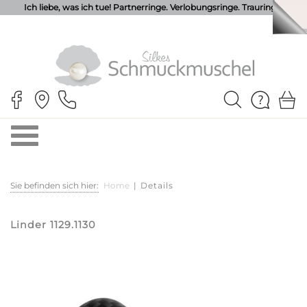
Ich liebe, was ich tue! Partnerringe. Verlobungsringe. Trauringe.
Sie befinden sich hier:
Home
|
Details
Linder 1129.1130