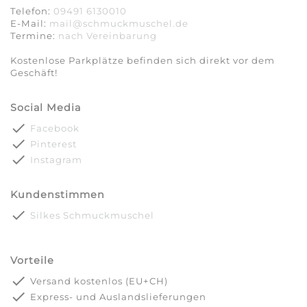
Telefon:
09491 6130010
E-Mail:
mail@schmuckmuschel.de
Termine:
nach Vereinbarung​​​​​​​
Kostenlose Parkplätze befinden sich direkt vor dem
Geschäft!
Social Media
done
Facebook
done
Pinterest
done
Instagram
Kundenstimmen
done
Silkes Schmuckmuschel
Vorteile
done
Versand kostenlos (EU+CH)
done
Express- und Auslandslieferungen