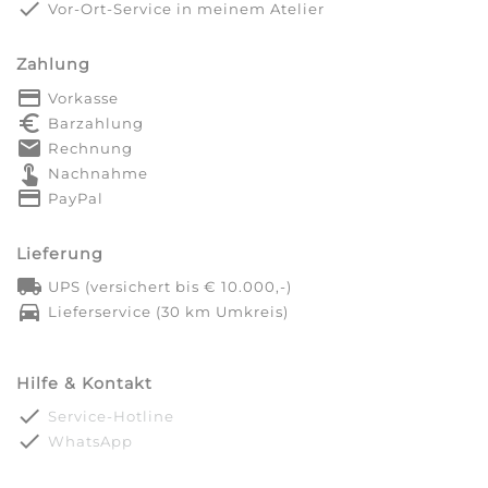
done
Vor-Ort-Service in meinem Atelier
Zahlung
payment
Vorkasse
euro_symbol
Barzahlung
markunread
Rechnung
touch_app
Nachnahme
credit_card
PayPal
Lieferung
local_shipping
UPS (versichert bis € 10.000,-)
directions_car
Lieferservice (30 km Umkreis)
Hilfe & Kontakt
done
Service-Hotline
done
WhatsApp