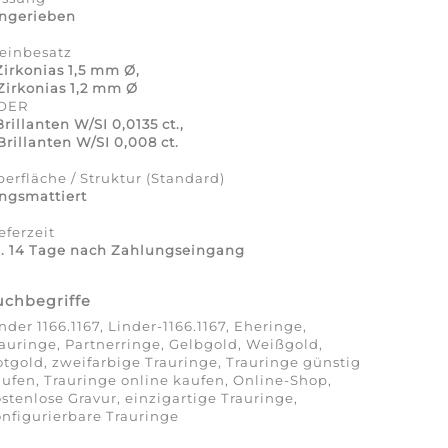
ingerieben
einbesatz
Zirkonias 1,5 mm Ø,
Zirkonias 1,2 mm Ø
DER
Brillanten W/SI 0,0135 ct.,
Brillanten W/SI 0,008 ct.
erfläche / Struktur (Standard)
ngsmattiert
eferzeit
a. 14 Tage nach Zahlungseingang
uchbegriffe
nder 1166.1167, Linder-1166.1167, Eheringe,
auringe, Partnerringe, Gelbgold, Weißgold,
tgold, zweifarbige Trauringe, Trauringe günstig
ufen, Trauringe online kaufen, Online-Shop,
stenlose Gravur, einzigartige Trauringe,
nfigurierbare Trauringe