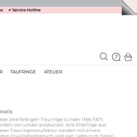
os
✔
Service-Hotline
R
TAUFRINGE
ATELIER
etails
ese zweifarbigen Trauringe (Linder 1166.1167)
rden von Linder produziert. Alle Eheringe aus
ieser Trauringmanufaktur werden mit einem
hen Qualitätsanspruch und viel Liebe zum Detail