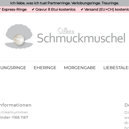
Ich liebe, was ich tue! Partnerringe. Verlobungsringe. Trauringe.
 Express-Ringe
✔ Gravur ß Etui kostenlos
✔ Versand (EU+CH) kostenl
UNGSRINGE
EHERINGE
MORGENGABE
LIEBESTALE
Informationen
D
Artikelnummer
Di
inder-1166.1167
we
d
ho