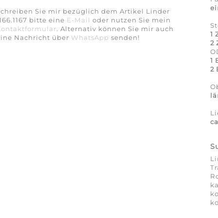
e
chreiben Sie mir bezüglich dem Artikel Linder
166.1167 bitte eine
E-Mail
oder nutzen Sie mein
St
Kontaktformular
. Alternativ können Sie mir auch
1 
eine Nachricht über
WhatsApp
senden!
2 
O
1 
2 
Ob
lä
Li
c
S
Li
Tr
Ro
ka
ko
ko