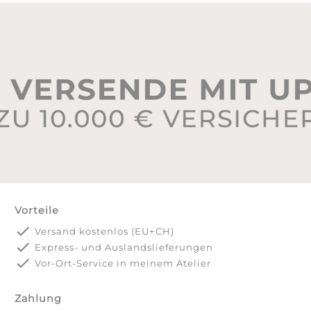
Vorteile
done
Versand kostenlos (EU+CH)
done
Express- und Auslandslieferungen
done
Vor-Ort-Service in meinem Atelier
Zahlung