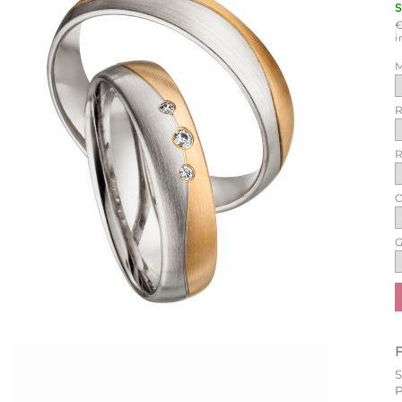
i
M
R
R
O
G
P