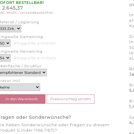
SOFORT BESTELLBAR!
ge
2.645,37
€
nkl. MwSt., versandkostenfrei
Im
en
aterial / Legierung
Ka
Di
ingweite Damenring
Ih
Ringgröße ermitteln
So
ingweite Herrenring
l
au
Ringgröße ermitteln
berfläche / Struktur
B
J
ravur incl.
R
5
R
1
Fragen oder Sonderwünsche?
G
4,
Sie haben Sonderwünsche oder Fragen zu diesem
rodukt (Linder 1166.1167)?
F