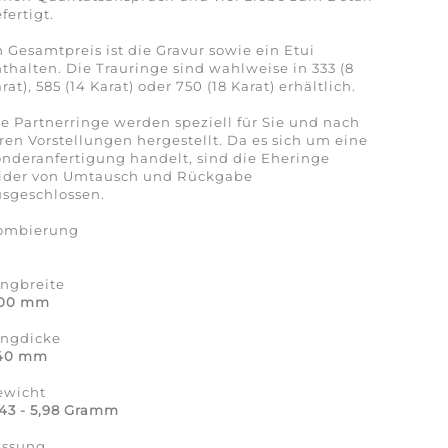
fertigt.
 Gesamtpreis ist die Gravur sowie ein Etui
thalten. Die Trauringe sind wahlweise in 333 (8
rat), 585 (14 Karat) oder 750 (18 Karat) erhältlich.
e Partnerringe werden speziell für Sie und nach
ren Vorstellungen hergestellt. Da es sich um eine
nderanfertigung handelt, sind die Eheringe
eider von Umtausch und Rückgabe
sgeschlossen.
ombierung
a
ingbreite
,00 mm
ingdicke
,40 mm
ewicht
43 - 5,98 Gramm
assung