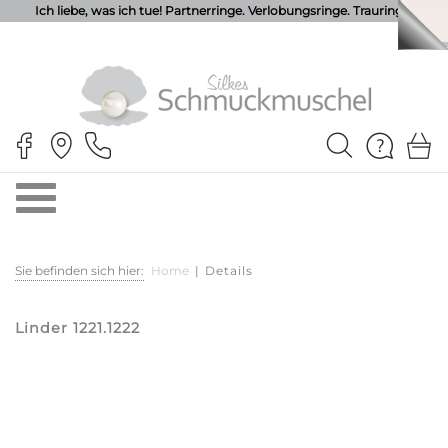
Ich liebe, was ich tue! Partnerringe. Verlobungsringe. Trauringe.
Sie befinden sich hier:
Home
|
Details
Linder 1221.1222