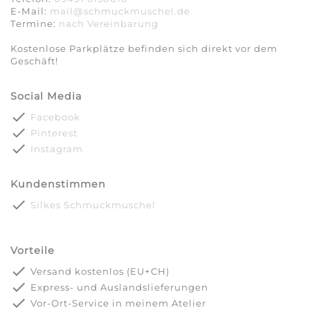
E-Mail:
mail@schmuckmuschel.de
Termine:
nach Vereinbarung​​​​​​​
Kostenlose Parkplätze befinden sich direkt vor dem
Geschäft!
Social Media
done
Facebook
done
Pinterest
done
Instagram
Kundenstimmen
done
Silkes Schmuckmuschel
Vorteile
done
Versand kostenlos (EU+CH)
done
Express- und Auslandslieferungen
done
Vor-Ort-Service in meinem Atelier