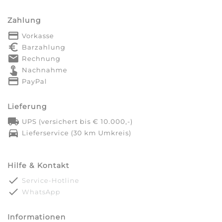
Zahlung
payment
Vorkasse
euro_symbol
Barzahlung
markunread
Rechnung
touch_app
Nachnahme
credit_card
PayPal
Lieferung
local_shipping
UPS (versichert bis € 10.000,-)
directions_car
Lieferservice (30 km Umkreis)
Hilfe & Kontakt
done
Service-Hotline
done
WhatsApp
Informationen