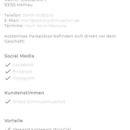
93155 Hemau
Telefon:
09491 6130010
E-Mail:
mail@schmuckmuschel.de
Termine:
nach Vereinbarung​​​​​​​
Kostenlose Parkplätze befinden sich direkt vor dem
Geschäft!
Social Media
done
Facebook
done
Pinterest
done
Instagram
Kundenstimmen
done
Silkes Schmuckmuschel
Vorteile
done
Versand kostenlos (EU+CH)