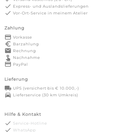
done
Express- und Auslandslieferungen
done
Vor-Ort-Service in meinem Atelier
Zahlung
payment
Vorkasse
euro_symbol
Barzahlung
markunread
Rechnung
touch_app
Nachnahme
credit_card
PayPal
Lieferung
local_shipping
UPS (versichert bis € 10.000,-)
directions_car
Lieferservice (30 km Umkreis)
Hilfe & Kontakt
done
Service-Hotline
done
WhatsApp