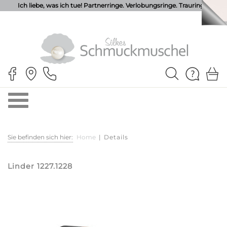
Ich liebe, was ich tue! Partnerringe. Verlobungsringe. Trauringe.
Sie befinden sich hier:
Home
|
Details
Linder 1227.1228