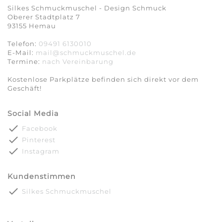
Silkes Schmuckmuschel - Design Schmuck
Oberer Stadtplatz 7
93155 Hemau
Telefon:
09491 6130010
E-Mail:
mail@schmuckmuschel.de
Termine:
nach Vereinbarung​​​​​​​
Kostenlose Parkplätze befinden sich direkt vor dem
Geschäft!
Social Media
done
Facebook
done
Pinterest
done
Instagram
Kundenstimmen
done
Silkes Schmuckmuschel