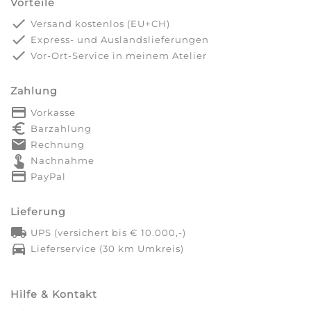
Vorteile
done
Versand kostenlos (EU+CH)
done
Express- und Auslandslieferungen
done
Vor-Ort-Service in meinem Atelier
Zahlung
payment
Vorkasse
euro_symbol
Barzahlung
markunread
Rechnung
touch_app
Nachnahme
credit_card
PayPal
Lieferung
local_shipping
UPS (versichert bis € 10.000,-)
directions_car
Lieferservice (30 km Umkreis)
Hilfe & Kontakt