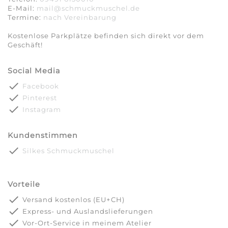
E-Mail:
mail@schmuckmuschel.de
Termine:
nach Vereinbarung​​​​​​​
Kostenlose Parkplätze befinden sich direkt vor dem
Geschäft!
Social Media
done
Facebook
done
Pinterest
done
Instagram
Kundenstimmen
done
Silkes Schmuckmuschel
Vorteile
done
Versand kostenlos (EU+CH)
done
Express- und Auslandslieferungen
done
Vor-Ort-Service in meinem Atelier