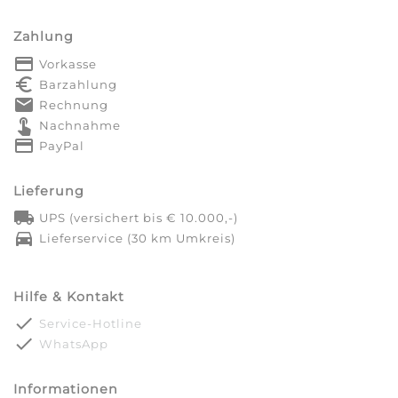
Zahlung
payment
Vorkasse
euro_symbol
Barzahlung
markunread
Rechnung
touch_app
Nachnahme
credit_card
PayPal
Lieferung
local_shipping
UPS (versichert bis € 10.000,-)
directions_car
Lieferservice (30 km Umkreis)
Hilfe & Kontakt
done
Service-Hotline
done
WhatsApp
Informationen