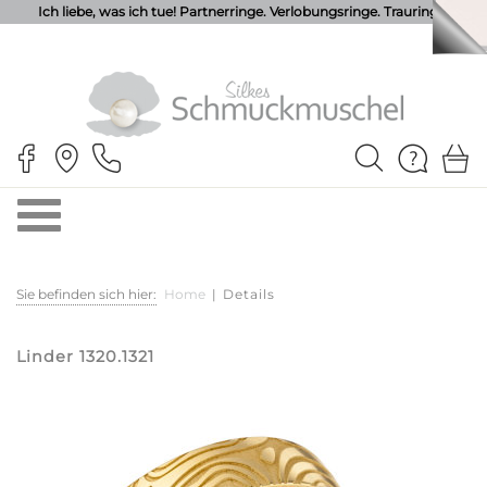
Ich liebe, was ich tue! Partnerringe. Verlobungsringe. Trauringe.
Sie befinden sich hier:
Home
|
Details
Linder 1320.1321