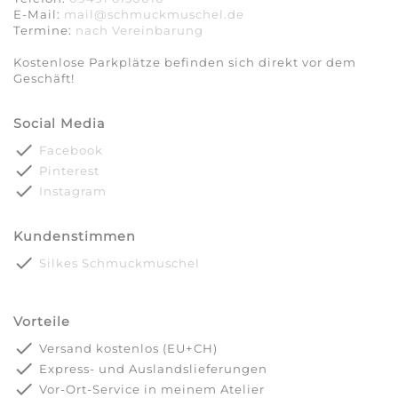
E-Mail:
mail@schmuckmuschel.de
Termine:
nach Vereinbarung​​​​​​​
Kostenlose Parkplätze befinden sich direkt vor dem
Geschäft!
Social Media
done
Facebook
done
Pinterest
done
Instagram
Kundenstimmen
done
Silkes Schmuckmuschel
Vorteile
done
Versand kostenlos (EU+CH)
done
Express- und Auslandslieferungen
done
Vor-Ort-Service in meinem Atelier