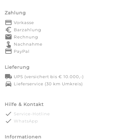
Zahlung
payment
Vorkasse
euro_symbol
Barzahlung
markunread
Rechnung
touch_app
Nachnahme
credit_card
PayPal
Lieferung
local_shipping
UPS (versichert bis € 10.000,-)
directions_car
Lieferservice (30 km Umkreis)
Hilfe & Kontakt
done
Service-Hotline
done
WhatsApp
Informationen