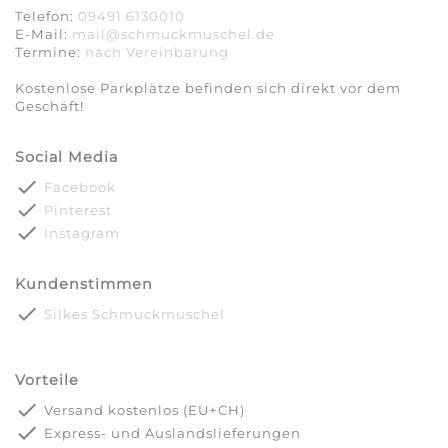
Telefon:
09491 6130010
E-Mail:
mail@schmuckmuschel.de
Termine:
nach Vereinbarung​​​​​​​
Kostenlose Parkplätze befinden sich direkt vor dem
Geschäft!
Social Media
done
Facebook
done
Pinterest
done
Instagram
Kundenstimmen
done
Silkes Schmuckmuschel
Vorteile
done
Versand kostenlos (EU+CH)
done
Express- und Auslandslieferungen