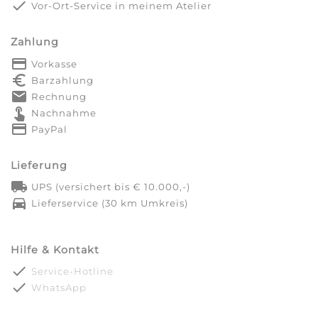
done
Vor-Ort-Service in meinem Atelier
Zahlung
payment
Vorkasse
euro_symbol
Barzahlung
markunread
Rechnung
touch_app
Nachnahme
credit_card
PayPal
Lieferung
local_shipping
UPS (versichert bis € 10.000,-)
directions_car
Lieferservice (30 km Umkreis)
Hilfe & Kontakt
done
Service-Hotline
done
WhatsApp