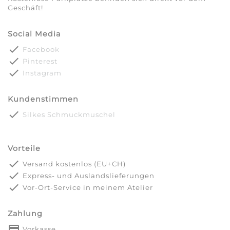
Geschäft!
Social Media
done
Facebook
done
Pinterest
done
Instagram
Kundenstimmen
done
Silkes Schmuckmuschel
Vorteile
done
Versand kostenlos (EU+CH)
done
Express- und Auslandslieferungen
done
Vor-Ort-Service in meinem Atelier
Zahlung
payment
Vorkasse