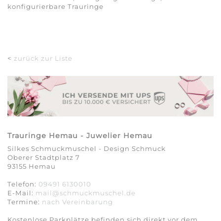
konfigurierbare Trauringe
<
zurück zur Liste
Trauringe Hemau - Juwelier Hemau
Silkes Schmuckmuschel - Design Schmuck
Oberer Stadtplatz 7
93155 Hemau
Telefon:
09491 6130010
E-Mail:
mail@schmuckmuschel.de
Termine:
nach Vereinbarung​​​​​​​
Kostenlose Parkplätze befinden sich direkt vor dem