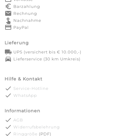
euro_symbol
Barzahlung
markunread
Rechnung
touch_app
Nachnahme
credit_card
PayPal
Lieferung
local_shipping
UPS (versichert bis € 10.000,-)
directions_car
Lieferservice (30 km Umkreis)
Hilfe & Kontakt
done
Service-Hotline
done
WhatsApp
Informationen
done
AGB
done
Widerrufsbelehrung
done
Ringgröße
(PDF)