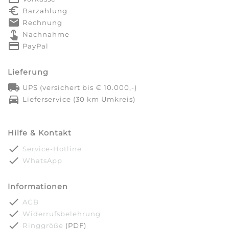
euro_symbol
Barzahlung
markunread
Rechnung
touch_app
Nachnahme
credit_card
PayPal
Lieferung
local_shipping
UPS (versichert bis € 10.000,-)
directions_car
Lieferservice (30 km Umkreis)
Hilfe & Kontakt
done
Service-Hotline
done
WhatsApp
Informationen
done
AGB
done
Widerrufsbelehrung
done
Ringgröße
(PDF)