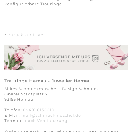
konfigurierbare Trauringe
<
zurück zur Liste
Trauringe Hemau - Juwelier Hemau
Silkes Schmuckmuschel - Design Schmuck
Oberer Stadtplatz 7
93155 Hemau
Telefon:
09491 6130010
E-Mail:
mail@schmuckmuschel.de
Termine:
nach Vereinbarung​​​​​​​
Kostenlose Parkplätze befinden sich direkt vor dem