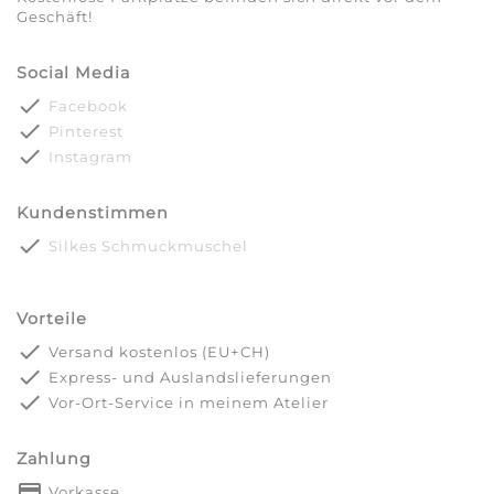
Geschäft!
Social Media
done
Facebook
done
Pinterest
done
Instagram
Kundenstimmen
done
Silkes Schmuckmuschel
Vorteile
done
Versand kostenlos (EU+CH)
done
Express- und Auslandslieferungen
done
Vor-Ort-Service in meinem Atelier
Zahlung
payment
Vorkasse