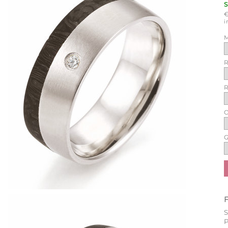
i
M
R
R
O
G
P