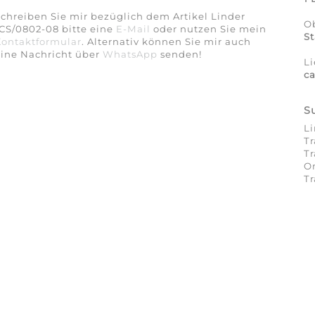
chreiben Sie mir bezüglich dem Artikel Linder
Ob
CS/0802-08 bitte eine
E-Mail
oder nutzen Sie mein
St
Kontaktformular
. Alternativ können Sie mir auch
eine Nachricht über
WhatsApp
senden!
Li
c
S
Li
Tr
Tr
On
Tr