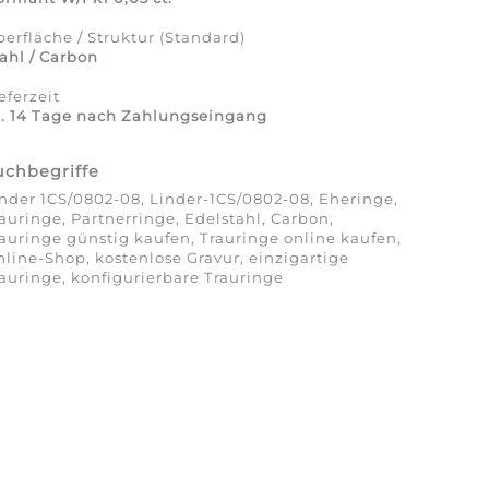
erfläche / Struktur (Standard)
ahl / Carbon
eferzeit
a. 14 Tage nach Zahlungseingang
uchbegriffe
nder 1CS/0802-08, Linder-1CS/0802-08, Eheringe,
auringe, Partnerringe, Edelstahl, Carbon,
auringe günstig kaufen, Trauringe online kaufen,
line-Shop, kostenlose Gravur, einzigartige
auringe, konfigurierbare Trauringe