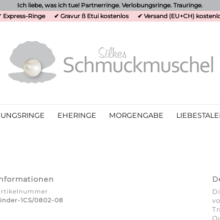
Ich liebe, was ich tue! Partnerringe. Verlobungsringe. Trauringe.
 Express-Ringe
✔ Gravur ß Etui kostenlos
✔ Versand (EU+CH) kostenl
UNGSRINGE
EHERINGE
MORGENGABE
LIEBESTALE
Informationen
D
Artikelnummer
Di
inder-1CS/0802-08
vo
T
Qu