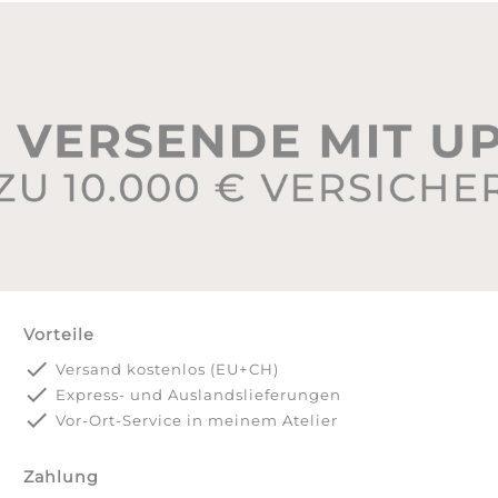
Vorteile
done
Versand kostenlos (EU+CH)
done
Express- und Auslandslieferungen
done
Vor-Ort-Service in meinem Atelier
Zahlung