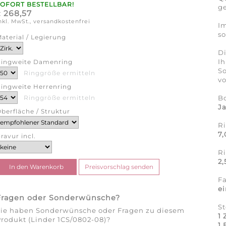
SOFORT BESTELLBAR!
ge
268,57
€
nkl. MwSt., versandkostenfrei
Im
so
aterial / Legierung
Di
Ih
ingweite Damenring
So
Ringgröße ermitteln
v
ingweite Herrenring
B
Ringgröße ermitteln
J
berfläche / Struktur
R
7
ravur incl.
R
2
F
e
Fragen oder Sonderwünsche?
St
Sie haben Sonderwünsche oder Fragen zu diesem
1 
rodukt (Linder 1CS/0802-08)?
1 