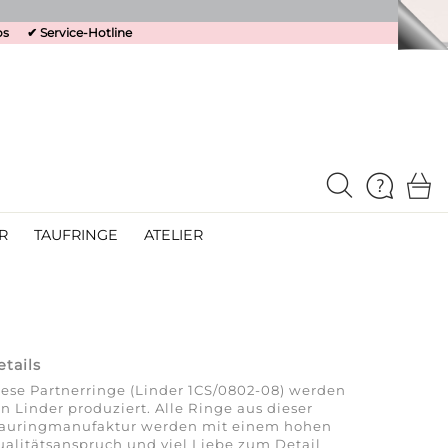
os
✔
Service-Hotline
R
TAUFRINGE
ATELIER
etails
ese Partnerringe (Linder 1CS/0802-08) werden
n Linder produziert. Alle Ringe aus dieser
rauringmanufaktur werden mit einem hohen
alitätsanspruch und viel Liebe zum Detail