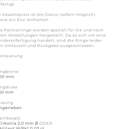
fertigt.
 Gesamtpreis ist die Gravur (sofern möglich)
wie ein Etui enthalten.
e Partnerringe werden speziell für Sie und nach
ren Vorstellungen hergestellt. Da es sich um eine
nderanfertigung handelt, sind die Ringe leider
on Umtausch und Rückgabe ausgeschlossen.
ombierung
a
ingbreite
,00 mm
ingdicke
,50 mm
assung
ingerieben
einbesatz
Zirkonia 2,0 mm Ø
ODER
Brillant W/Pk1 0,03 ct.