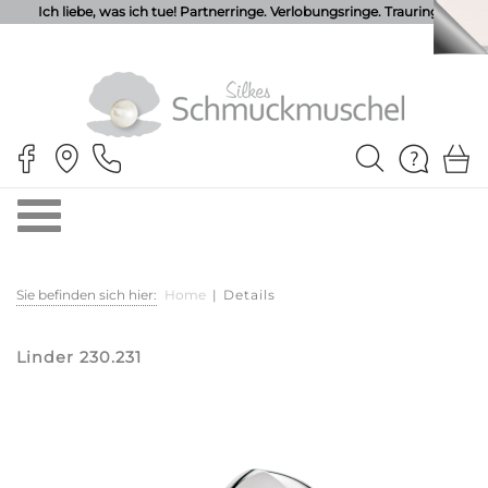
Ich liebe, was ich tue! Partnerringe. Verlobungsringe. Trauringe.
Sie befinden sich hier:
Home
|
Details
Linder 230.231