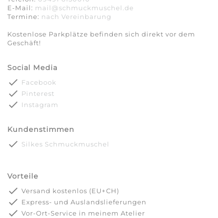
E-Mail:
mail@schmuckmuschel.de
Termine:
nach Vereinbarung​​​​​​​
Kostenlose Parkplätze befinden sich direkt vor dem
Geschäft!
Social Media
done
Facebook
done
Pinterest
done
Instagram
Kundenstimmen
done
Silkes Schmuckmuschel
Vorteile
done
Versand kostenlos (EU+CH)
done
Express- und Auslandslieferungen
done
Vor-Ort-Service in meinem Atelier