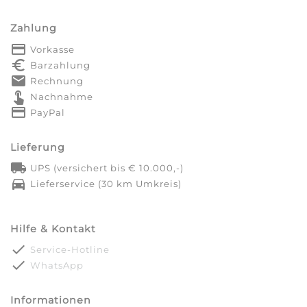
Zahlung
payment
Vorkasse
euro_symbol
Barzahlung
markunread
Rechnung
touch_app
Nachnahme
credit_card
PayPal
Lieferung
local_shipping
UPS (versichert bis € 10.000,-)
directions_car
Lieferservice (30 km Umkreis)
Hilfe & Kontakt
done
Service-Hotline
done
WhatsApp
Informationen