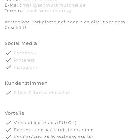
E-Mail:
mail@schmuckmuschel.de
Termine:
nach Vereinbarung​​​​​​​
Kostenlose Parkplätze befinden sich direkt vor dem
Geschäft!
Social Media
done
Facebook
done
Pinterest
done
Instagram
Kundenstimmen
done
Silkes Schmuckmuschel
Vorteile
done
Versand kostenlos (EU+CH)
done
Express- und Auslandslieferungen
done
Vor-Ort-Service in meinem Atelier