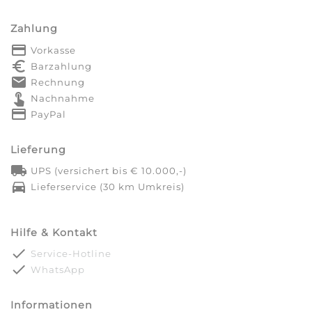
Zahlung
payment
Vorkasse
euro_symbol
Barzahlung
markunread
Rechnung
touch_app
Nachnahme
credit_card
PayPal
Lieferung
local_shipping
UPS (versichert bis € 10.000,-)
directions_car
Lieferservice (30 km Umkreis)
Hilfe & Kontakt
done
Service-Hotline
done
WhatsApp
Informationen